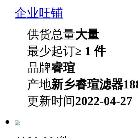
企业旺铺
供货总量
大量
最少起订
≥ 1 件
品牌
睿瑄
产地
新乡睿瑄滤器1883
更新时间
2022-04-27