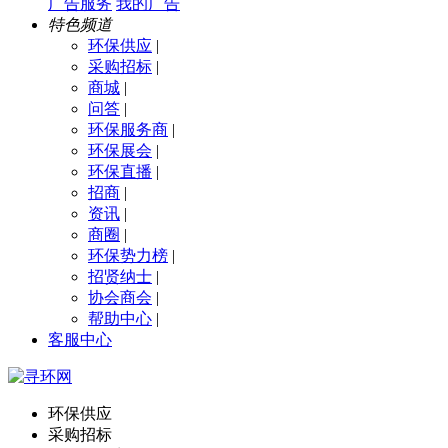
广告服务
我的广告
特色频道
环保供应
|
采购招标
|
商城
|
问答
|
环保服务商
|
环保展会
|
环保直播
|
招商
|
资讯
|
商圈
|
环保势力榜
|
招贤纳士
|
协会商会
|
帮助中心
|
客服中心
环保供应
采购招标