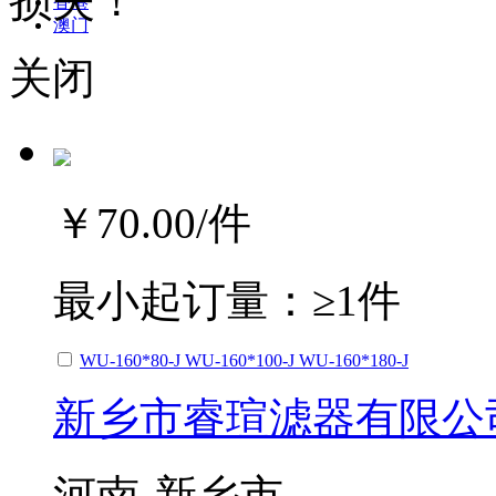
损失！
香港
澳门
关闭
￥70.00
/件
最小起订量：
≥1件
WU-160*80-J WU-160*100-J WU-160*180-J
新乡市睿瑄滤器有限公
河南-新乡市