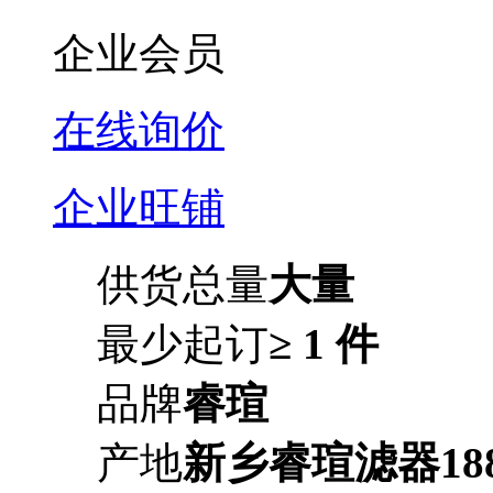
企业会员
在线询价
企业旺铺
供货总量
大量
最少起订
≥ 1 件
品牌
睿瑄
产地
新乡睿瑄滤器1883