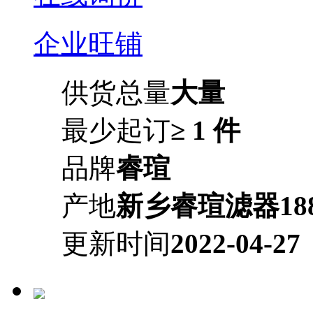
企业旺铺
供货总量
大量
最少起订
≥ 1 件
品牌
睿瑄
产地
新乡睿瑄滤器1883
更新时间
2022-04-27