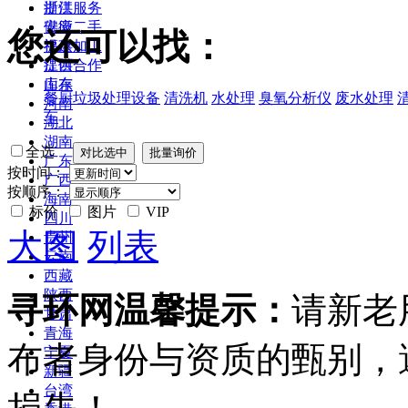
浙江
提供服务
安徽
供应二手
您还可以找：
福建
提供加工
江西
提供合作
山东
库存
餐厨垃圾处理设备
清洗机
水处理
臭氧分析仪
废水处理
河南
车
湖北
湖南
全选
广东
按时间：
广西
按顺序：
海南
标价
图片
VIP
四川
大图
列表
贵州
云南
西藏
陕西
寻环网温馨提示：
请新老
甘肃
青海
布者身份与资质的甄别，
宁夏
新疆
台湾