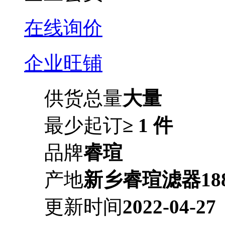
在线询价
企业旺铺
供货总量
大量
最少起订
≥ 1 件
品牌
睿瑄
产地
新乡睿瑄滤器1883
更新时间
2022-04-27