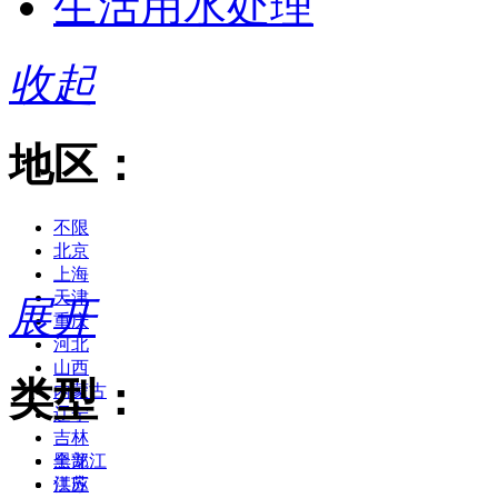
生活用水处理
收起
地区：
不限
北京
上海
天津
展开
重庆
河北
山西
类型：
内蒙古
辽宁
吉林
黑龙江
全部
江苏
供应