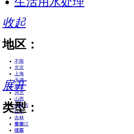
生活用水处理
收起
地区：
不限
北京
上海
天津
展开
重庆
河北
山西
类型：
内蒙古
辽宁
吉林
黑龙江
全部
江苏
供应