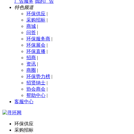
广告服务
我的广告
特色频道
环保供应
|
采购招标
|
商城
|
问答
|
环保服务商
|
环保展会
|
环保直播
|
招商
|
资讯
|
商圈
|
环保势力榜
|
招贤纳士
|
协会商会
|
帮助中心
|
客服中心
环保供应
采购招标