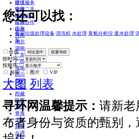
浙江
提供服务
安徽
供应二手
您还可以找：
福建
提供加工
江西
提供合作
山东
库存
餐厨垃圾处理设备
清洗机
水处理
臭氧分析仪
废水处理
河南
车
湖北
湖南
全选
广东
按时间：
广西
按顺序：
海南
标价
图片
VIP
四川
大图
列表
贵州
云南
西藏
陕西
寻环网温馨提示：
请新老
甘肃
青海
布者身份与资质的甄别，
宁夏
新疆
台湾