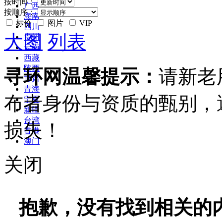
按时间：
广西
按顺序：
海南
标价
图片
VIP
四川
大图
列表
贵州
云南
西藏
陕西
寻环网温馨提示：
请新老
甘肃
青海
布者身份与资质的甄别，
宁夏
新疆
台湾
损失！
香港
澳门
关闭
抱歉，没有找到相关的