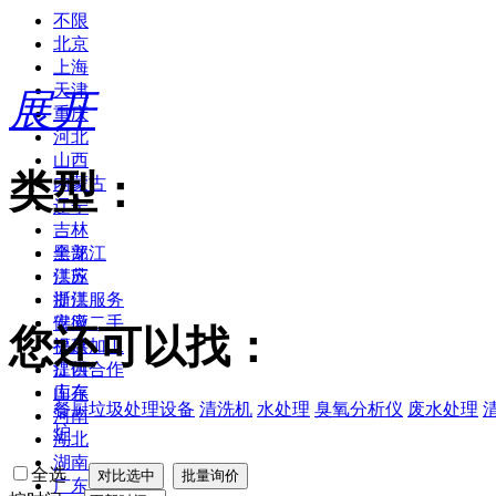
不限
北京
上海
天津
展开
重庆
河北
山西
类型：
内蒙古
辽宁
吉林
黑龙江
全部
江苏
供应
浙江
提供服务
安徽
供应二手
您还可以找：
福建
提供加工
江西
提供合作
山东
库存
餐厨垃圾处理设备
清洗机
水处理
臭氧分析仪
废水处理
河南
炉
湖北
湖南
全选
广东