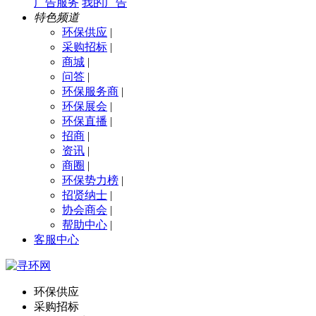
广告服务
我的广告
特色频道
环保供应
|
采购招标
|
商城
|
问答
|
环保服务商
|
环保展会
|
环保直播
|
招商
|
资讯
|
商圈
|
环保势力榜
|
招贤纳士
|
协会商会
|
帮助中心
|
客服中心
环保供应
采购招标