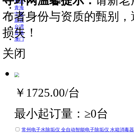
寻环网温馨提示：
请新老
甘肃
青海
布者身份与资质的甄别，
宁夏
新疆
台湾
损失！
香港
澳门
关闭
￥1725.00
/台
最小起订量：
≥0台
常州电子水除垢仪 全自动智能电子除垢仪 水箱消毒