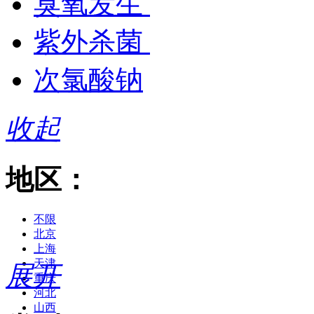
臭氧发生
紫外杀菌
次氯酸钠
收起
地区：
不限
北京
上海
天津
展开
重庆
河北
山西