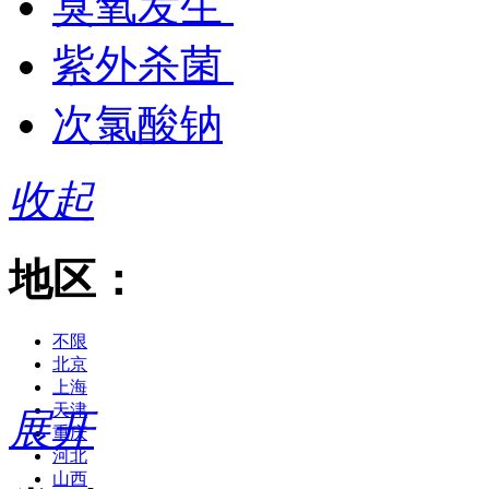
臭氧发生
紫外杀菌
次氯酸钠
收起
地区：
不限
北京
上海
天津
展开
重庆
河北
山西