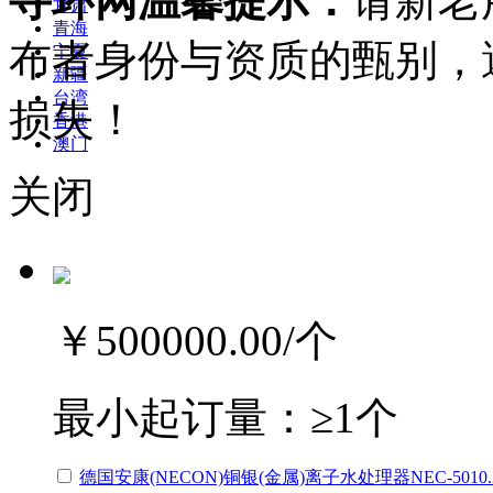
寻环网温馨提示：
请新老
甘肃
青海
布者身份与资质的甄别，
宁夏
新疆
台湾
损失！
香港
澳门
关闭
￥500000.00
/个
最小起订量：
≥1个
德国安康(NECON)铜银(金属)离子水处理器NEC-5010