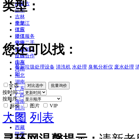
类型：
内蒙古
辽宁
吉林
黑龙江
全部
江苏
供应
浙江
提供服务
安徽
供应二手
您还可以找：
福建
提供加工
江西
提供合作
山东
库存
餐厨垃圾处理设备
清洗机
水处理
臭氧分析仪
废水处理
河南
炉
湖北
湖南
全选
广东
按时间：
广西
按顺序：
海南
标价
图片
VIP
四川
大图
列表
贵州
云南
西藏
陕西