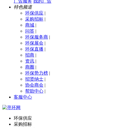
广告服务
我的广告
特色频道
环保供应
|
采购招标
|
商城
|
问答
|
环保服务商
|
环保展会
|
环保直播
|
招商
|
资讯
|
商圈
|
环保势力榜
|
招贤纳士
|
协会商会
|
帮助中心
|
客服中心
环保供应
采购招标