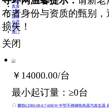
寻环网温馨提示：
请新老
甘肃
青海
布者身份与资质的甄别，
宁夏
新疆
台湾
损失！
香港
澳门
关闭
￥14000.00
/台
最小起订量：
≥0台
鹏勃LDR0.08-0.7-60KW 中型不锈钢电热蒸汽发