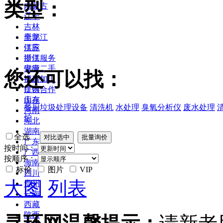
类型：
内蒙古
辽宁
吉林
黑龙江
全部
江苏
供应
浙江
提供服务
安徽
供应二手
您还可以找：
福建
提供加工
江西
提供合作
山东
库存
餐厨垃圾处理设备
清洗机
水处理
臭氧分析仪
废水处理
河南
炉
湖北
湖南
全选
广东
按时间：
广西
按顺序：
海南
标价
图片
VIP
四川
大图
列表
贵州
云南
西藏
陕西