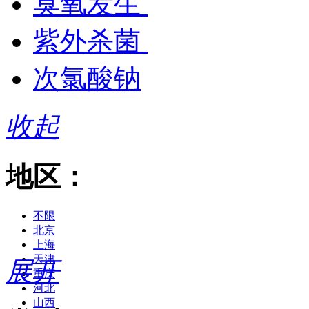
臭氧发生
紫外杀菌
次氯酸钠
收起
地区：
不限
北京
上海
天津
展开
重庆
河北
山西