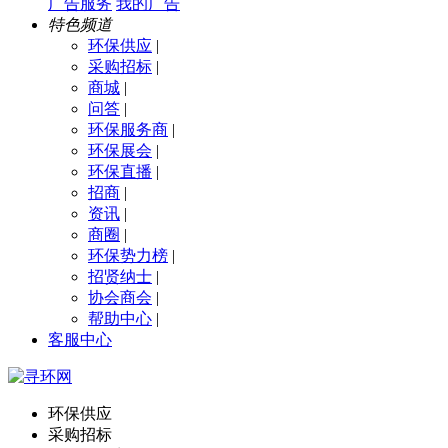
广告服务
我的广告
特色频道
环保供应
|
采购招标
|
商城
|
问答
|
环保服务商
|
环保展会
|
环保直播
|
招商
|
资讯
|
商圈
|
环保势力榜
|
招贤纳士
|
协会商会
|
帮助中心
|
客服中心
环保供应
采购招标