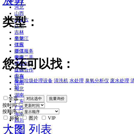
重庆
河北
山西
类型：
内蒙古
辽宁
吉林
黑龙江
全部
江苏
供应
浙江
提供服务
安徽
供应二手
您还可以找：
福建
提供加工
江西
提供合作
山东
库存
餐厨垃圾处理设备
清洗机
水处理
臭氧分析仪
废水处理
河南
炉
湖北
湖南
全选
广东
按时间：
广西
按顺序：
海南
标价
图片
VIP
四川
大图
列表
贵州
云南