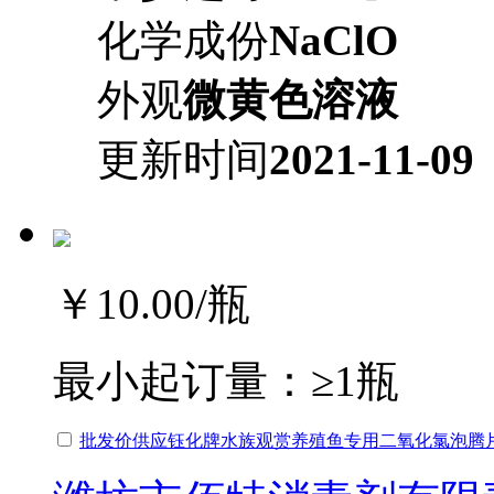
化学成份
NaClO
外观
微黄色溶液
更新时间
2021-11-09
￥10.00
/瓶
最小起订量：
≥1瓶
批发价供应钰化牌水族观赏养殖鱼专用二氧化氯泡腾片