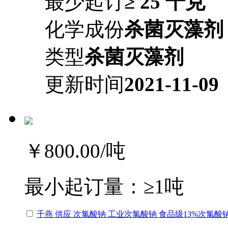
最少起订
≥ 25 千克
化学成份
杀菌灭藻剂
类型
杀菌灭藻剂
更新时间
2021-11-09
￥800.00
/吨
最小起订量：
≥1吨
千燕 供应 次氯酸钠 工业次氯酸钠 食品级13%次氯酸