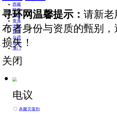
西藏
陕西
寻环网温馨提示：
请新老
甘肃
青海
布者身份与资质的甄别，
宁夏
新疆
台湾
损失！
香港
澳门
关闭
电议
杀菌灭藻剂