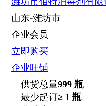
潍坊市佰特消毒剂有限
山东-潍坊市
企业会员
立即购买
企业旺铺
供货总量
999 瓶
最少起订
≥ 1 瓶