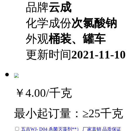
品牌
云成
化学成份
次氯酸钠
外观
桶装、罐车
更新时间
2021-11-10
￥4.00
/千克
最小起订量：
≥25千克
五吉WJ- D04 杀菌灭藻剂**） 厂家直销 品质保证