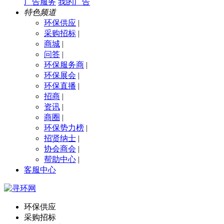
广告服务
我的广告
特色频道
环保供应
|
采购招标
|
商城
|
问答
|
环保服务商
|
环保展会
|
环保直播
|
招商
|
资讯
|
商圈
|
环保势力榜
|
招贤纳士
|
协会商会
|
帮助中心
|
客服中心
环保供应
采购招标