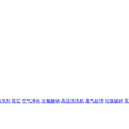
清洗剂
其它
空气净化
次氯酸钠
高压清洗机
废气处理
垃圾破碎
泵