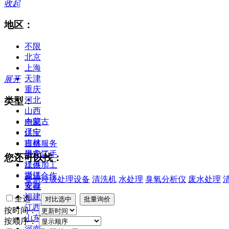
收起
地区：
不限
北京
上海
天津
展开
重庆
类型：
河北
山西
内蒙古
全部
辽宁
供应
吉林
提供服务
黑龙江
供应二手
您还可以找：
江苏
提供加工
浙江
提供合作
餐厨垃圾处理设备
清洗机
水处理
臭氧分析仪
废水处理
安徽
库存
福建
全选
江西
按时间：
山东
按顺序：
河南