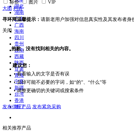
标价
图片
VIP
湖北
大图
列表
湖南
广东
寻环网温馨提示：
请新老用户加强对信息真实性及其发布者身
广西
关闭
海南
四川
贵州
抱歉，没有找到相关的内容。
云南
西藏
陕西
建议您：
甘肃
• 看看输入的文字是否有误
青海
宁夏
• 去掉可能不必要的字词，如“的”、“什么”等
新疆
• 调整更确切的关键词或搜索条件
台湾
香港
发布供应产品
发布紧急采购
澳门
相关推荐产品