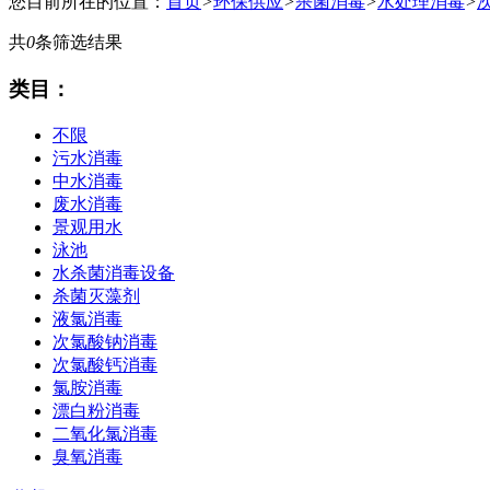
您目前所在的位置：
首页
>
环保供应
>
杀菌消毒
>
水处理消毒
>
共
0
条筛选结果
类目：
不限
污水消毒
中水消毒
废水消毒
景观用水
泳池
水杀菌消毒设备
杀菌灭藻剂
液氯消毒
次氯酸钠消毒
次氯酸钙消毒
氯胺消毒
漂白粉消毒
二氧化氯消毒
臭氧消毒