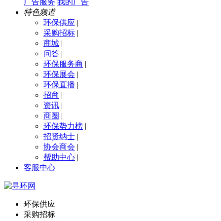
广告服务
我的广告
特色频道
环保供应
|
采购招标
|
商城
|
问答
|
环保服务商
|
环保展会
|
环保直播
|
招商
|
资讯
|
商圈
|
环保势力榜
|
招贤纳士
|
协会商会
|
帮助中心
|
客服中心
环保供应
采购招标