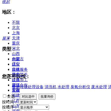
收起
地区：
不限
北京
上海
天津
展开
重庆
类型：
河北
山西
内蒙古
全部
辽宁
供应
吉林
提供服务
黑龙江
供应二手
您还可以找：
江苏
提供加工
浙江
提供合作
餐厨垃圾处理设备
清洗机
水处理
臭氧分析仪
废水处理
安徽
库存
福建
全选
江西
按时间：
山东
按顺序：
河南