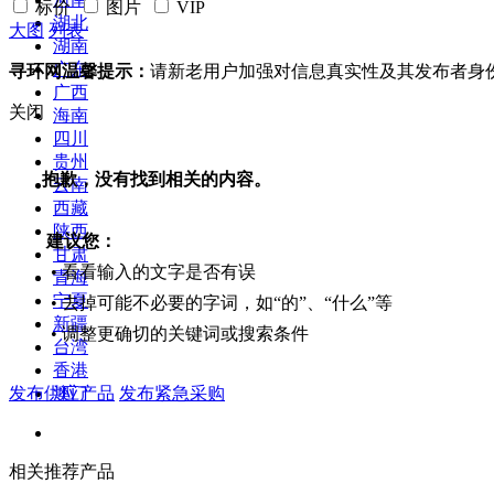
标价
图片
VIP
湖北
大图
列表
湖南
广东
寻环网温馨提示：
请新老用户加强对信息真实性及其发布者身
广西
关闭
海南
四川
贵州
抱歉，没有找到相关的内容。
云南
西藏
陕西
建议您：
甘肃
• 看看输入的文字是否有误
青海
宁夏
• 去掉可能不必要的字词，如“的”、“什么”等
新疆
• 调整更确切的关键词或搜索条件
台湾
香港
发布供应产品
发布紧急采购
澳门
相关推荐产品