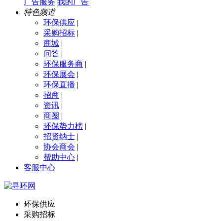
广告服务
我的广告
特色频道
环保供应
|
采购招标
|
商城
|
问答
|
环保服务商
|
环保展会
|
环保直播
|
招商
|
资讯
|
商圈
|
环保势力榜
|
招贤纳士
|
协会商会
|
帮助中心
|
客服中心
环保供应
采购招标