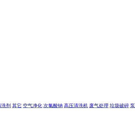
清洗剂
其它
空气净化
次氯酸钠
高压清洗机
废气处理
垃圾破碎
泵