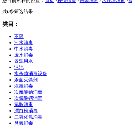
您目前所在的位置：
首页
>
环保供应
>
杀菌消毒
>
水处理消毒
>
共
0
条筛选结果
类目：
不限
污水消毒
中水消毒
废水消毒
景观用水
泳池
水杀菌消毒设备
杀菌灭藻剂
液氯消毒
次氯酸钠消毒
次氯酸钙消毒
氯胺消毒
漂白粉消毒
二氧化氯消毒
臭氧消毒