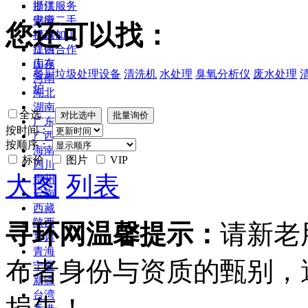
浙江
提供服务
安徽
供应二手
您还可以找：
福建
提供加工
江西
提供合作
山东
库存
餐厨垃圾处理设备
清洗机
水处理
臭氧分析仪
废水处理
河南
炉
湖北
湖南
全选
广东
按时间：
广西
按顺序：
海南
标价
图片
VIP
四川
大图
列表
贵州
云南
西藏
陕西
寻环网温馨提示：
请新老
甘肃
青海
布者身份与资质的甄别，
宁夏
新疆
台湾