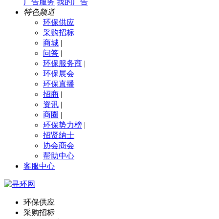
广告服务
我的广告
特色频道
环保供应
|
采购招标
|
商城
|
问答
|
环保服务商
|
环保展会
|
环保直播
|
招商
|
资讯
|
商圈
|
环保势力榜
|
招贤纳士
|
协会商会
|
帮助中心
|
客服中心
环保供应
采购招标