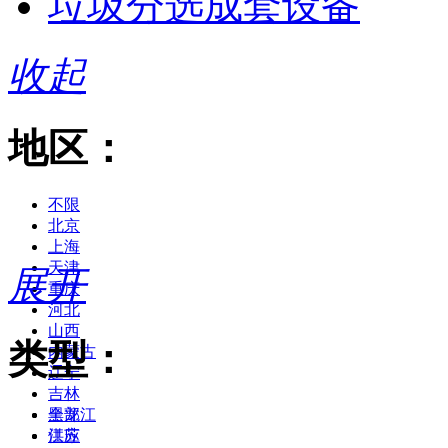
垃圾分选成套设备
收起
地区：
不限
北京
上海
天津
展开
重庆
河北
山西
类型：
内蒙古
辽宁
吉林
黑龙江
全部
江苏
供应