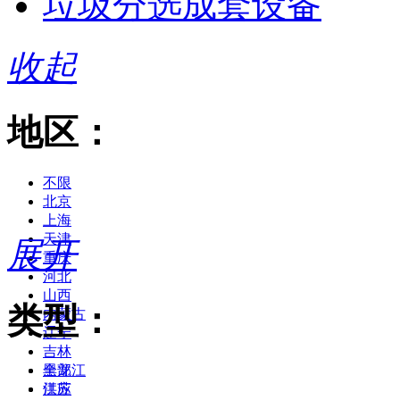
垃圾分选成套设备
收起
地区：
不限
北京
上海
天津
展开
重庆
河北
山西
类型：
内蒙古
辽宁
吉林
黑龙江
全部
江苏
供应