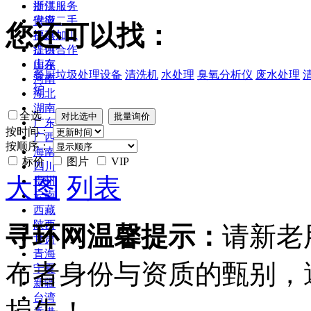
浙江
提供服务
安徽
供应二手
您还可以找：
福建
提供加工
江西
提供合作
山东
库存
餐厨垃圾处理设备
清洗机
水处理
臭氧分析仪
废水处理
河南
炉
湖北
湖南
全选
广东
按时间：
广西
按顺序：
海南
标价
图片
VIP
四川
大图
列表
贵州
云南
西藏
陕西
寻环网温馨提示：
请新老
甘肃
青海
布者身份与资质的甄别，
宁夏
新疆
台湾