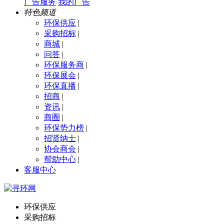
广告服务
我的广告
特色频道
环保供应
|
采购招标
|
商城
|
问答
|
环保服务商
|
环保展会
|
环保直播
|
招商
|
资讯
|
商圈
|
环保势力榜
|
招贤纳士
|
协会商会
|
帮助中心
|
客服中心
环保供应
采购招标