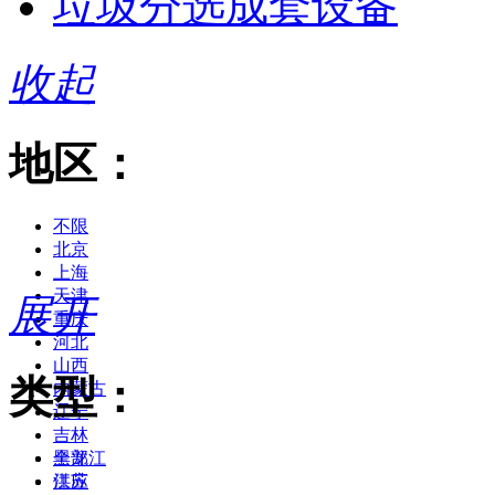
垃圾分选成套设备
收起
地区：
不限
北京
上海
天津
展开
重庆
河北
山西
类型：
内蒙古
辽宁
吉林
黑龙江
全部
江苏
供应