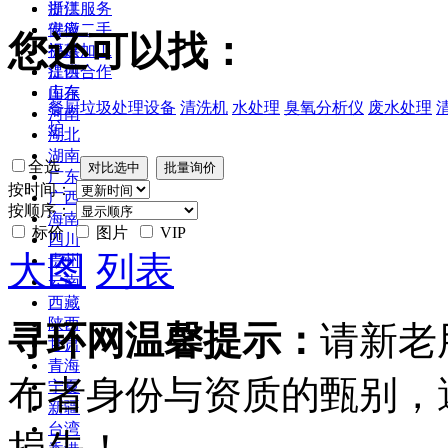
浙江
提供服务
安徽
供应二手
您还可以找：
福建
提供加工
江西
提供合作
山东
库存
餐厨垃圾处理设备
清洗机
水处理
臭氧分析仪
废水处理
河南
炉
湖北
湖南
全选
广东
按时间：
广西
按顺序：
海南
标价
图片
VIP
四川
大图
列表
贵州
云南
西藏
陕西
寻环网温馨提示：
请新老
甘肃
青海
布者身份与资质的甄别，
宁夏
新疆
台湾