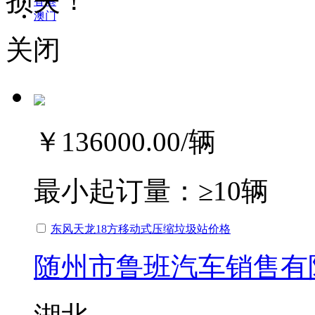
损失！
香港
澳门
关闭
￥136000.00
/辆
最小起订量：
≥10辆
东风天龙18方移动式压缩垃圾站价格
随州市鲁班汽车销售有