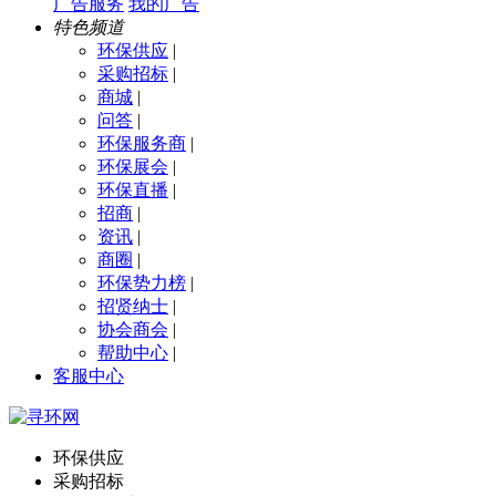
广告服务
我的广告
特色频道
环保供应
|
采购招标
|
商城
|
问答
|
环保服务商
|
环保展会
|
环保直播
|
招商
|
资讯
|
商圈
|
环保势力榜
|
招贤纳士
|
协会商会
|
帮助中心
|
客服中心
环保供应
采购招标