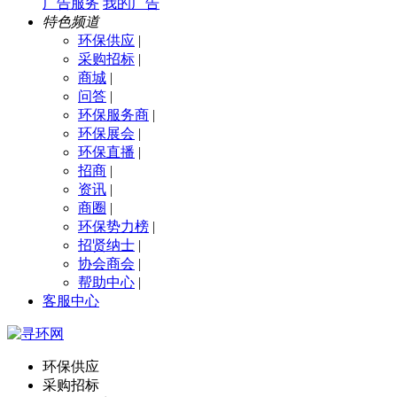
广告服务
我的广告
特色频道
环保供应
|
采购招标
|
商城
|
问答
|
环保服务商
|
环保展会
|
环保直播
|
招商
|
资讯
|
商圈
|
环保势力榜
|
招贤纳士
|
协会商会
|
帮助中心
|
客服中心
环保供应
采购招标