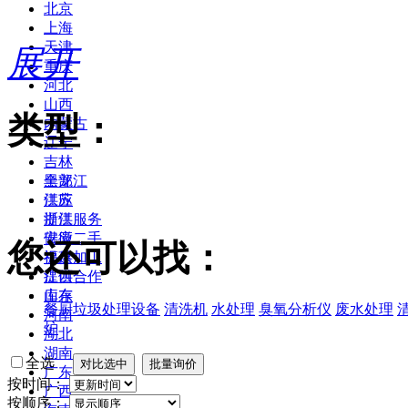
北京
上海
天津
展开
重庆
河北
山西
类型：
内蒙古
辽宁
吉林
黑龙江
全部
江苏
供应
浙江
提供服务
安徽
供应二手
您还可以找：
福建
提供加工
江西
提供合作
山东
库存
餐厨垃圾处理设备
清洗机
水处理
臭氧分析仪
废水处理
河南
炉
湖北
湖南
全选
广东
按时间：
广西
按顺序：