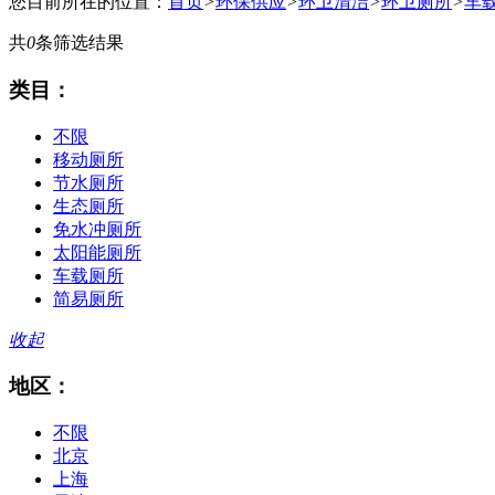
您目前所在的位置：
首页
>
环保供应
>
环卫清洁
>
环卫厕所
>
车
共
0
条筛选结果
类目：
不限
移动厕所
节水厕所
生态厕所
免水冲厕所
太阳能厕所
车载厕所
简易厕所
收起
地区：
不限
北京
上海