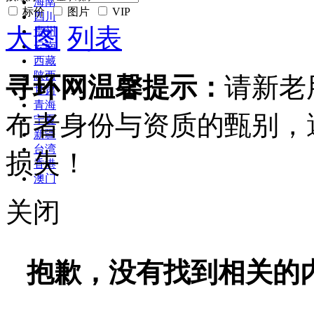
海南
标价
图片
VIP
四川
大图
列表
贵州
云南
西藏
陕西
寻环网温馨提示：
请新老
甘肃
青海
布者身份与资质的甄别，
宁夏
新疆
台湾
损失！
香港
澳门
关闭
抱歉，没有找到相关的