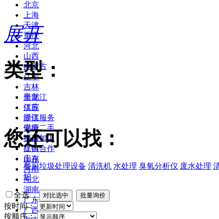
北京
上海
天津
展开
重庆
河北
山西
类型：
内蒙古
辽宁
吉林
黑龙江
全部
江苏
供应
浙江
提供服务
安徽
供应二手
您还可以找：
福建
提供加工
江西
提供合作
山东
库存
餐厨垃圾处理设备
清洗机
水处理
臭氧分析仪
废水处理
河南
炉
湖北
湖南
全选
广东
按时间：
广西
按顺序：