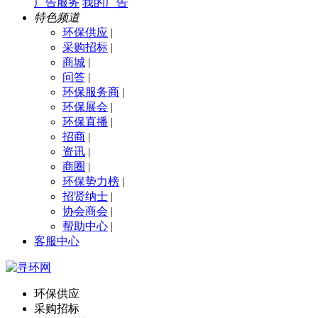
广告服务
我的广告
特色频道
环保供应
|
采购招标
|
商城
|
问答
|
环保服务商
|
环保展会
|
环保直播
|
招商
|
资讯
|
商圈
|
环保势力榜
|
招贤纳士
|
协会商会
|
帮助中心
|
客服中心
环保供应
采购招标