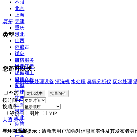
不限
北京
上海
天津
展开
重庆
类型：
河北
山西
内蒙古
全部
辽宁
供应
吉林
提供服务
黑龙江
供应二手
您还可以找：
江苏
提供加工
浙江
提供合作
餐厨垃圾处理设备
清洗机
水处理
臭氧分析仪
废水处理
安徽
库存
福建
全选
江西
按时间：
山东
按顺序：
河南
标价
图片
VIP
湖北
大图
列表
湖南
广东
寻环网温馨提示：
请新老用户加强对信息真实性及其发布者身
广西