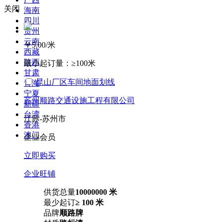
关闭
海南
四川
贵州
云南
￥5.00
/米
西藏
陕西
最小起订量：
≥100米
甘肃
昆山厂区车间地面划线
青海
宁夏
苏州顺路交通设施工程有限公司
新疆
台湾
江苏-苏州市
香港
澳门
企业会员
立即购买
企业旺铺
供货总量
10000000 米
最少起订
≥ 100 米
品牌
顺路牌