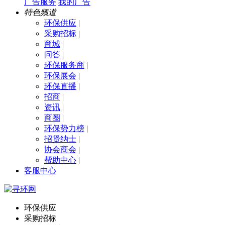
广告服务
我的广告
特色频道
环保供应
|
采购招标
|
商城
|
问答
|
环保服务商
|
环保展会
|
环保直播
|
招商
|
资讯
|
商圈
|
环保势力榜
|
招贤纳士
|
协会商会
|
帮助中心
|
客服中心
环保供应
采购招标