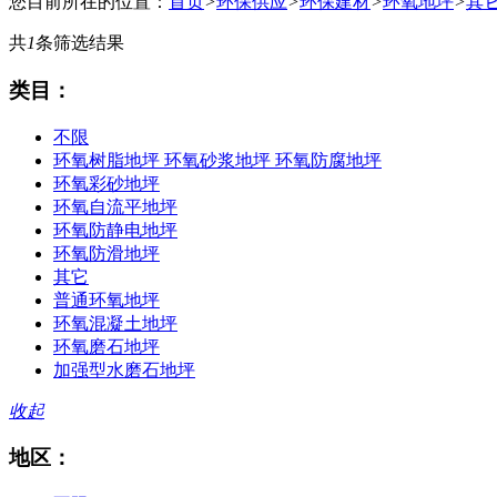
您目前所在的位置：
首页
>
环保供应
>
环保建材
>
环氧地坪
>
其
共
1
条筛选结果
类目：
不限
环氧树脂地坪 环氧砂浆地坪 环氧防腐地坪
环氧彩砂地坪
环氧自流平地坪
环氧防静电地坪
环氧防滑地坪
其它
普通环氧地坪
环氧混凝土地坪
环氧磨石地坪
加强型水磨石地坪
收起
地区：