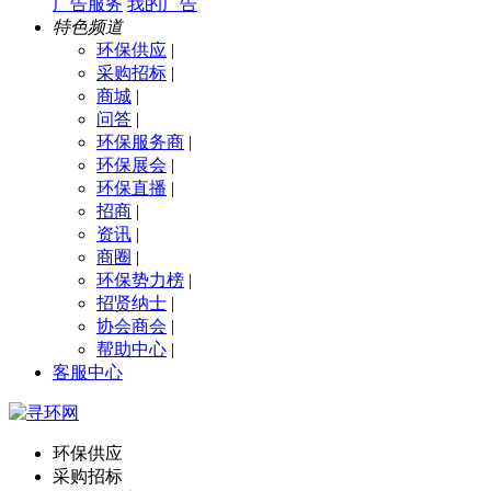
广告服务
我的广告
特色频道
环保供应
|
采购招标
|
商城
|
问答
|
环保服务商
|
环保展会
|
环保直播
|
招商
|
资讯
|
商圈
|
环保势力榜
|
招贤纳士
|
协会商会
|
帮助中心
|
客服中心
环保供应
采购招标