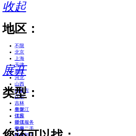
收起
地区：
不限
北京
上海
天津
展开
重庆
河北
山西
类型：
内蒙古
辽宁
吉林
黑龙江
全部
江苏
供应
浙江
提供服务
安徽
供应二手
您还可以找：
福建
提供加工