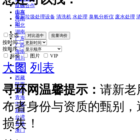
江西
提供合作
山东
库存
餐厨垃圾处理设备
清洗机
水处理
臭氧分析仪
废水处理
河南
炉
湖北
湖南
全选
广东
按时间：
广西
按顺序：
海南
标价
图片
VIP
四川
大图
列表
贵州
云南
西藏
陕西
寻环网温馨提示：
请新老
甘肃
青海
布者身份与资质的甄别，
宁夏
新疆
台湾
损失！
香港
澳门