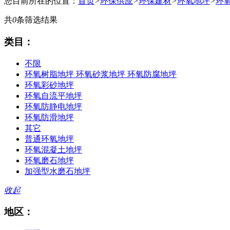
您目前所在的位置：
首页
>
环保供应
>
环保建材
>
环氧地坪
>
环
共
0
条筛选结果
类目：
不限
环氧树脂地坪 环氧砂浆地坪 环氧防腐地坪
环氧彩砂地坪
环氧自流平地坪
环氧防静电地坪
环氧防滑地坪
其它
普通环氧地坪
环氧混凝土地坪
环氧磨石地坪
加强型水磨石地坪
收起
地区：