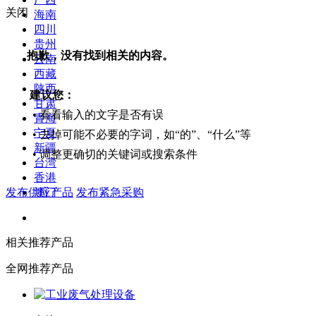
关闭
海南
四川
贵州
抱歉，没有找到相关的内容。
云南
西藏
陕西
建议您：
甘肃
• 看看输入的文字是否有误
青海
宁夏
• 去掉可能不必要的字词，如“的”、“什么”等
新疆
• 调整更确切的关键词或搜索条件
台湾
香港
发布供应产品
发布紧急采购
澳门
相关推荐产品
全网推荐产品