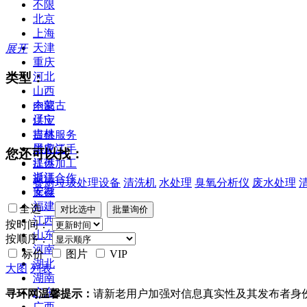
不限
北京
上海
天津
展开
重庆
类型：
河北
山西
内蒙古
全部
辽宁
供应
吉林
提供服务
黑龙江
供应二手
您还可以找：
江苏
提供加工
浙江
提供合作
餐厨垃圾处理设备
清洗机
水处理
臭氧分析仪
废水处理
安徽
库存
福建
全选
江西
按时间：
山东
按顺序：
河南
标价
图片
VIP
湖北
大图
列表
湖南
广东
寻环网温馨提示：
请新老用户加强对信息真实性及其发布者身
广西