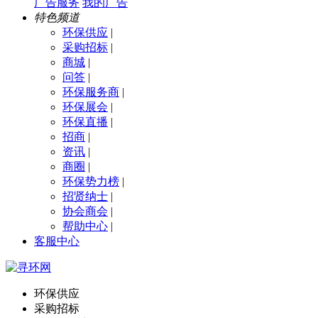
广告服务
我的广告
特色频道
环保供应
|
采购招标
|
商城
|
问答
|
环保服务商
|
环保展会
|
环保直播
|
招商
|
资讯
|
商圈
|
环保势力榜
|
招贤纳士
|
协会商会
|
帮助中心
|
客服中心
环保供应
采购招标