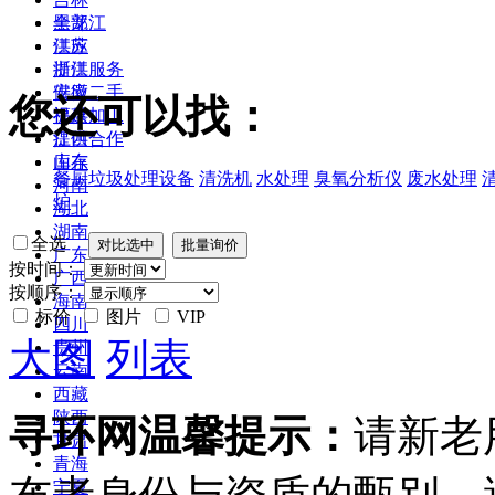
黑龙江
全部
江苏
供应
浙江
提供服务
安徽
供应二手
您还可以找：
福建
提供加工
江西
提供合作
山东
库存
餐厨垃圾处理设备
清洗机
水处理
臭氧分析仪
废水处理
河南
炉
湖北
湖南
全选
广东
按时间：
广西
按顺序：
海南
标价
图片
VIP
四川
大图
列表
贵州
云南
西藏
陕西
寻环网温馨提示：
请新老
甘肃
青海
宁夏