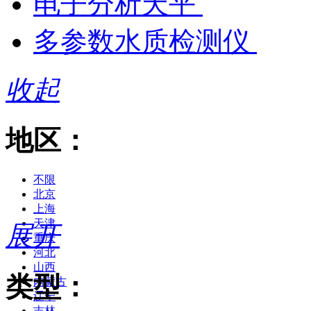
电子分析天平
多参数水质检测仪
收起
地区：
不限
北京
上海
天津
展开
重庆
河北
山西
类型：
内蒙古
辽宁
吉林