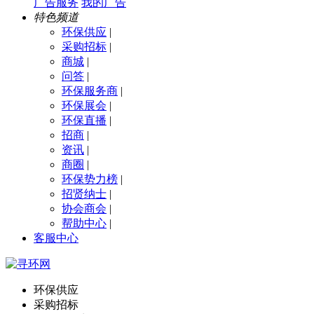
广告服务
我的广告
特色频道
环保供应
|
采购招标
|
商城
|
问答
|
环保服务商
|
环保展会
|
环保直播
|
招商
|
资讯
|
商圈
|
环保势力榜
|
招贤纳士
|
协会商会
|
帮助中心
|
客服中心
环保供应
采购招标