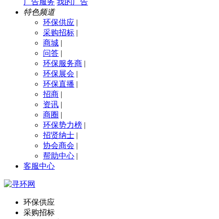
广告服务
我的广告
特色频道
环保供应
|
采购招标
|
商城
|
问答
|
环保服务商
|
环保展会
|
环保直播
|
招商
|
资讯
|
商圈
|
环保势力榜
|
招贤纳士
|
协会商会
|
帮助中心
|
客服中心
环保供应
采购招标