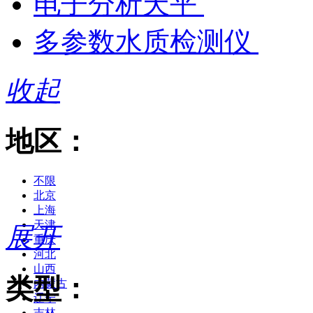
电子分析天平
多参数水质检测仪
收起
地区：
不限
北京
上海
天津
展开
重庆
河北
山西
类型：
内蒙古
辽宁
吉林