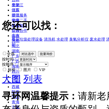
黑龙江
全部
江苏
供应
浙江
提供服务
安徽
供应二手
您还可以找：
福建
提供加工
江西
提供合作
山东
库存
餐厨垃圾处理设备
清洗机
水处理
臭氧分析仪
废水处理
河南
炉
湖北
湖南
全选
广东
按时间：
广西
按顺序：
海南
标价
图片
VIP
四川
大图
列表
贵州
云南
西藏
陕西
寻环网温馨提示：
请新老
甘肃
青海
宁夏