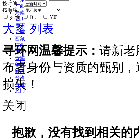
按时间：
广西
按顺序：
海南
标价
图片
VIP
四川
大图
列表
贵州
云南
西藏
陕西
寻环网温馨提示：
请新老
甘肃
青海
布者身份与资质的甄别，
宁夏
新疆
台湾
损失！
香港
澳门
关闭
抱歉，没有找到相关的