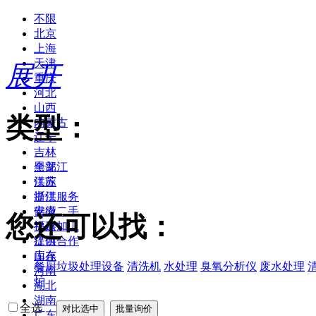
不限
北京
上海
天津
展开
重庆
河北
山西
类型：
内蒙古
辽宁
吉林
黑龙江
全部
江苏
供应
浙江
提供服务
安徽
供应二手
您还可以找：
福建
提供加工
江西
提供合作
山东
库存
餐厨垃圾处理设备
清洗机
水处理
臭氧分析仪
废水处理
河南
炉
湖北
湖南
全选
广东