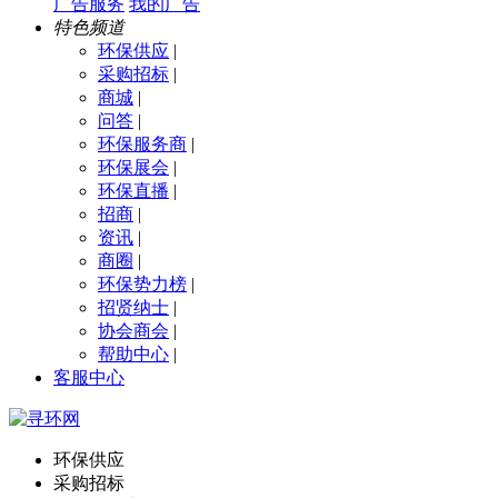
广告服务
我的广告
特色频道
环保供应
|
采购招标
|
商城
|
问答
|
环保服务商
|
环保展会
|
环保直播
|
招商
|
资讯
|
商圈
|
环保势力榜
|
招贤纳士
|
协会商会
|
帮助中心
|
客服中心
环保供应
采购招标