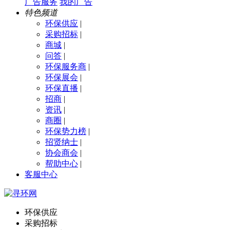
广告服务
我的广告
特色频道
环保供应
|
采购招标
|
商城
|
问答
|
环保服务商
|
环保展会
|
环保直播
|
招商
|
资讯
|
商圈
|
环保势力榜
|
招贤纳士
|
协会商会
|
帮助中心
|
客服中心
环保供应
采购招标