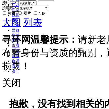
按时间：
广西
按顺序：
海南
标价
图片
VIP
四川
大图
列表
贵州
云南
西藏
陕西
寻环网温馨提示：
请新老
甘肃
青海
布者身份与资质的甄别，
宁夏
新疆
台湾
损失！
香港
澳门
关闭
抱歉，没有找到相关的