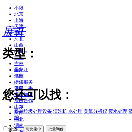
不限
北京
上海
天津
展开
重庆
河北
山西
类型：
内蒙古
辽宁
吉林
黑龙江
全部
江苏
供应
浙江
提供服务
安徽
供应二手
您还可以找：
福建
提供加工
江西
提供合作
山东
库存
餐厨垃圾处理设备
清洗机
水处理
臭氧分析仪
废水处理
河南
炉
湖北
湖南
全选
广东