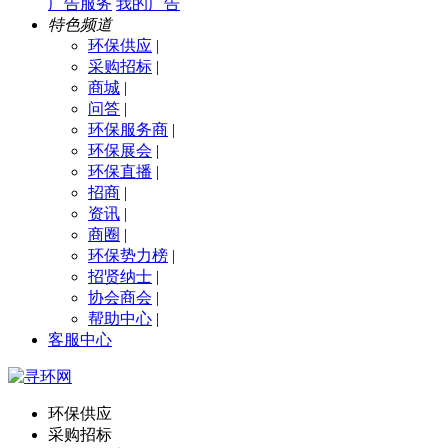
广告服务
我的广告
特色频道
环保供应
|
采购招标
|
商城
|
问答
|
环保服务商
|
环保展会
|
环保直播
|
招商
|
资讯
|
商圈
|
环保势力榜
|
招贤纳士
|
协会商会
|
帮助中心
|
客服中心
环保供应
采购招标