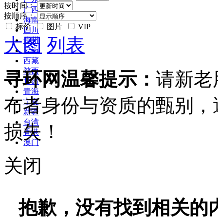
按时间：
广西
按顺序：
海南
标价
图片
VIP
四川
大图
列表
贵州
云南
西藏
陕西
寻环网温馨提示：
请新老
甘肃
青海
布者身份与资质的甄别，
宁夏
新疆
台湾
损失！
香港
澳门
关闭
抱歉，没有找到相关的