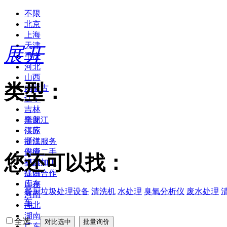
不限
北京
上海
天津
展开
重庆
河北
山西
类型：
内蒙古
辽宁
吉林
黑龙江
全部
江苏
供应
浙江
提供服务
安徽
供应二手
您还可以找：
福建
提供加工
江西
提供合作
山东
库存
餐厨垃圾处理设备
清洗机
水处理
臭氧分析仪
废水处理
河南
车
湖北
湖南
全选
广东