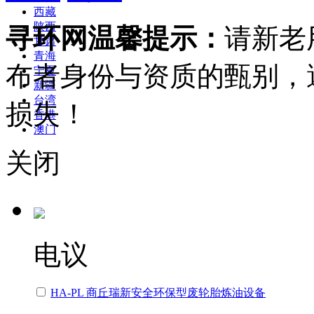
西藏
陕西
寻环网温馨提示：
请新老
甘肃
青海
布者身份与资质的甄别，
宁夏
新疆
台湾
损失！
香港
澳门
关闭
电议
HA-PL 商丘瑞新安全环保型废轮胎炼油设备