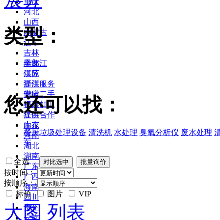
重庆
河北
山西
类型：
内蒙古
辽宁
吉林
黑龙江
全部
江苏
供应
浙江
提供服务
安徽
供应二手
您还可以找：
福建
提供加工
江西
提供合作
山东
库存
餐厨垃圾处理设备
清洗机
水处理
臭氧分析仪
废水处理
河南
车
湖北
湖南
全选
广东
按时间：
广西
按顺序：
海南
标价
图片
VIP
四川
大图
列表
贵州
云南