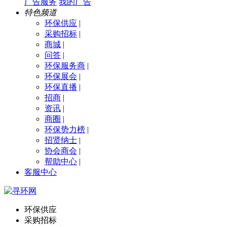
广告服务
我的广告
特色频道
环保供应
|
采购招标
|
商城
|
问答
|
环保服务商
|
环保展会
|
环保直播
|
招商
|
资讯
|
商圈
|
环保势力榜
|
招贤纳士
|
协会商会
|
帮助中心
|
客服中心
环保供应
采购招标