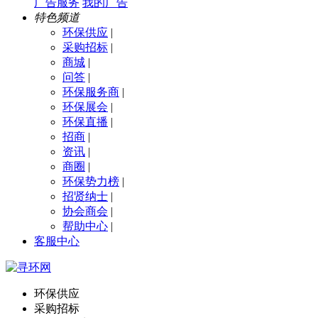
广告服务
我的广告
特色频道
环保供应
|
采购招标
|
商城
|
问答
|
环保服务商
|
环保展会
|
环保直播
|
招商
|
资讯
|
商圈
|
环保势力榜
|
招贤纳士
|
协会商会
|
帮助中心
|
客服中心
环保供应
采购招标