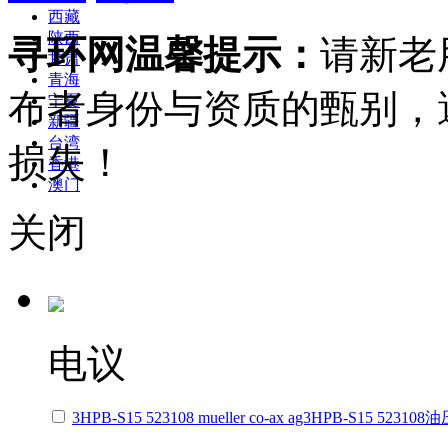
西藏
陕西
寻环网温馨提示：
请新老
甘肃
青海
布者身份与资质的甄别，
宁夏
新疆
台湾
损失！
香港
澳门
关闭
电议
3HPB-S15 523108 mueller co-ax ag3HPB-S15 5231