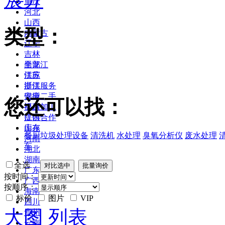
重庆
河北
山西
类型：
内蒙古
辽宁
吉林
黑龙江
全部
江苏
供应
浙江
提供服务
安徽
供应二手
您还可以找：
福建
提供加工
江西
提供合作
山东
库存
餐厨垃圾处理设备
清洗机
水处理
臭氧分析仪
废水处理
河南
车
湖北
湖南
全选
广东
按时间：
广西
按顺序：
海南
标价
图片
VIP
四川
大图
列表
贵州
云南