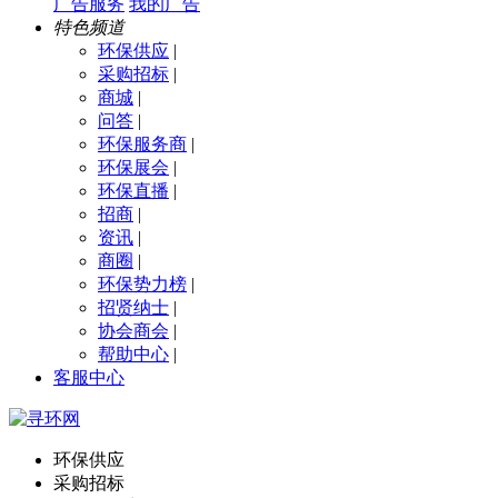
广告服务
我的广告
特色频道
环保供应
|
采购招标
|
商城
|
问答
|
环保服务商
|
环保展会
|
环保直播
|
招商
|
资讯
|
商圈
|
环保势力榜
|
招贤纳士
|
协会商会
|
帮助中心
|
客服中心
环保供应
采购招标