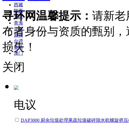
西藏
陕西
寻环网温馨提示：
请新老
甘肃
青海
布者身份与资质的甄别，
宁夏
新疆
台湾
损失！
香港
澳门
关闭
电议
DAP3000 厨余垃圾处理果蔬垃圾破碎脱水机螺旋挤压