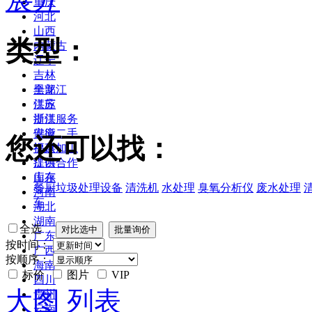
重庆
河北
山西
类型：
内蒙古
辽宁
吉林
黑龙江
全部
江苏
供应
浙江
提供服务
安徽
供应二手
您还可以找：
福建
提供加工
江西
提供合作
山东
库存
餐厨垃圾处理设备
清洗机
水处理
臭氧分析仪
废水处理
河南
车
湖北
湖南
全选
广东
按时间：
广西
按顺序：
海南
标价
图片
VIP
四川
大图
列表
贵州
云南