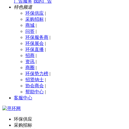
广告服务
我的广告
特色频道
环保供应
|
采购招标
|
商城
|
问答
|
环保服务商
|
环保展会
|
环保直播
|
招商
|
资讯
|
商圈
|
环保势力榜
|
招贤纳士
|
协会商会
|
帮助中心
|
客服中心
环保供应
采购招标