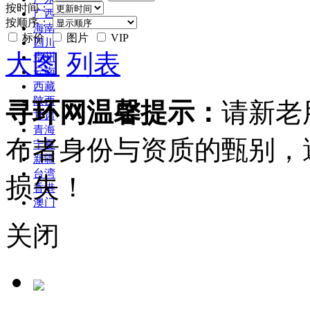
按时间：
广西
按顺序：
海南
标价
图片
VIP
四川
大图
列表
贵州
云南
西藏
陕西
寻环网温馨提示：
请新老
甘肃
青海
布者身份与资质的甄别，
宁夏
新疆
台湾
损失！
香港
澳门
关闭