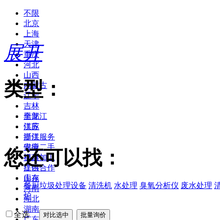
不限
北京
上海
天津
展开
重庆
河北
山西
类型：
内蒙古
辽宁
吉林
黑龙江
全部
江苏
供应
浙江
提供服务
安徽
供应二手
您还可以找：
福建
提供加工
江西
提供合作
山东
库存
餐厨垃圾处理设备
清洗机
水处理
臭氧分析仪
废水处理
河南
炉
湖北
湖南
全选
广东