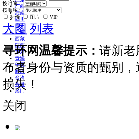
按时间：
广西
按顺序：
海南
标价
图片
VIP
四川
大图
列表
贵州
云南
西藏
陕西
寻环网温馨提示：
请新老
甘肃
青海
布者身份与资质的甄别，
宁夏
新疆
台湾
损失！
香港
澳门
关闭