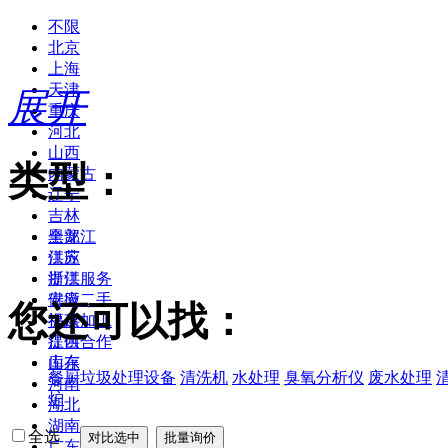
不限
北京
上海
天津
展开
重庆
河北
山西
类型：
内蒙古
辽宁
吉林
黑龙江
全部
江苏
供应
浙江
提供服务
安徽
供应二手
您还可以找：
福建
提供加工
江西
提供合作
山东
库存
餐厨垃圾处理设备
清洗机
水处理
臭氧分析仪
废水处理
河南
炉
湖北
湖南
全选
广东