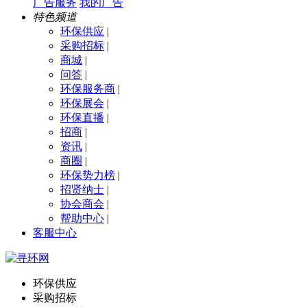
广告服务
我的广告
特色频道
环保供应
|
采购招标
|
商城
|
问答
|
环保服务商
|
环保展会
|
环保直播
|
招商
|
资讯
|
商圈
|
环保势力榜
|
招贤纳士
|
协会商会
|
帮助中心
|
客服中心
环保供应
采购招标