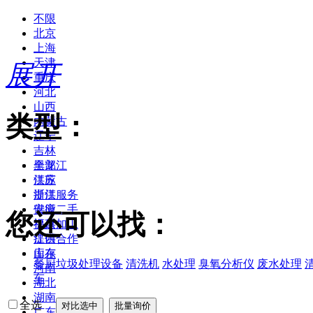
不限
北京
上海
天津
展开
重庆
河北
山西
类型：
内蒙古
辽宁
吉林
黑龙江
全部
江苏
供应
浙江
提供服务
安徽
供应二手
您还可以找：
福建
提供加工
江西
提供合作
山东
库存
餐厨垃圾处理设备
清洗机
水处理
臭氧分析仪
废水处理
河南
车
湖北
湖南
全选
广东