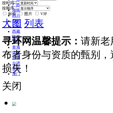
按时间：
广西
按顺序：
海南
标价
图片
VIP
四川
大图
列表
贵州
云南
西藏
陕西
寻环网温馨提示：
请新老
甘肃
青海
布者身份与资质的甄别，
宁夏
新疆
台湾
损失！
香港
澳门
关闭