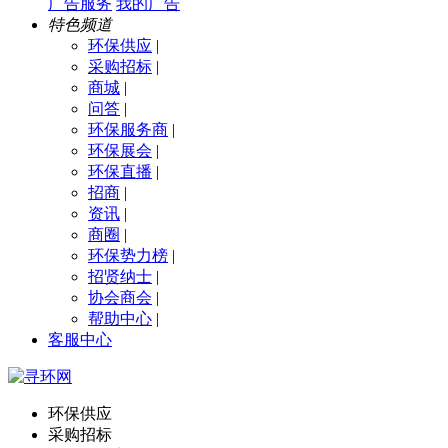
广告服务
我的广告
特色频道
环保供应
|
采购招标
|
商城
|
问答
|
环保服务商
|
环保展会
|
环保直播
|
招商
|
资讯
|
商圈
|
环保势力榜
|
招贤纳士
|
协会商会
|
帮助中心
|
客服中心
环保供应
采购招标