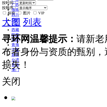
按时间：
广西
按顺序：
海南
标价
图片
VIP
四川
大图
列表
贵州
云南
西藏
陕西
寻环网温馨提示：
请新老
甘肃
青海
布者身份与资质的甄别，
宁夏
新疆
台湾
损失！
香港
澳门
关闭