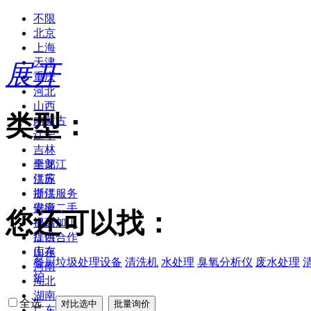
不限
北京
上海
天津
展开
重庆
河北
山西
类型：
内蒙古
辽宁
吉林
黑龙江
全部
江苏
供应
浙江
提供服务
安徽
供应二手
您还可以找：
福建
提供加工
江西
提供合作
山东
库存
餐厨垃圾处理设备
清洗机
水处理
臭氧分析仪
废水处理
河南
炉
湖北
湖南
全选
广东