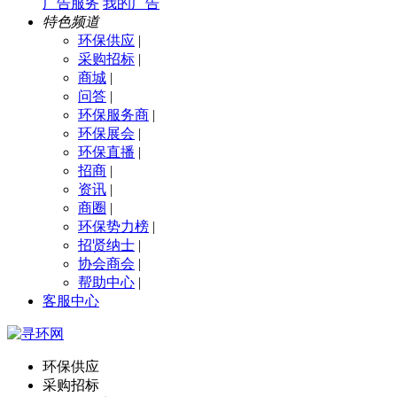
广告服务
我的广告
特色频道
环保供应
|
采购招标
|
商城
|
问答
|
环保服务商
|
环保展会
|
环保直播
|
招商
|
资讯
|
商圈
|
环保势力榜
|
招贤纳士
|
协会商会
|
帮助中心
|
客服中心
环保供应
采购招标