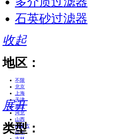
多介质过滤器
石英砂过滤器
收起
地区：
不限
北京
上海
天津
展开
重庆
河北
山西
类型：
内蒙古
辽宁
吉林