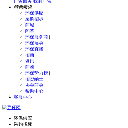
广告服务
我的广告
特色频道
环保供应
|
采购招标
|
商城
|
问答
|
环保服务商
|
环保展会
|
环保直播
|
招商
|
资讯
|
商圈
|
环保势力榜
|
招贤纳士
|
协会商会
|
帮助中心
|
客服中心
环保供应
采购招标