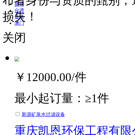
布者身份与资质的甄别，
新疆
台湾
损失！
香港
澳门
关闭
￥12000.00
/件
最小起订量：
≥1件
新源矿泉水过滤设备
重庆凯恩环保工程有限