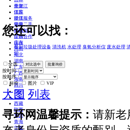
黑龙江
全部
江苏
供应
浙江
提供服务
安徽
供应二手
您还可以找：
福建
提供加工
江西
提供合作
山东
库存
餐厨垃圾处理设备
清洗机
水处理
臭氧分析仪
废水处理
河南
炉
湖北
湖南
全选
广东
按时间：
广西
按顺序：
海南
标价
图片
VIP
四川
大图
列表
贵州
云南
西藏
陕西
寻环网温馨提示：
请新老
甘肃
青海
宁夏