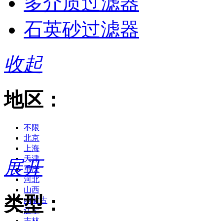
多介质过滤器
石英砂过滤器
收起
地区：
不限
北京
上海
天津
展开
重庆
河北
山西
类型：
内蒙古
辽宁
吉林