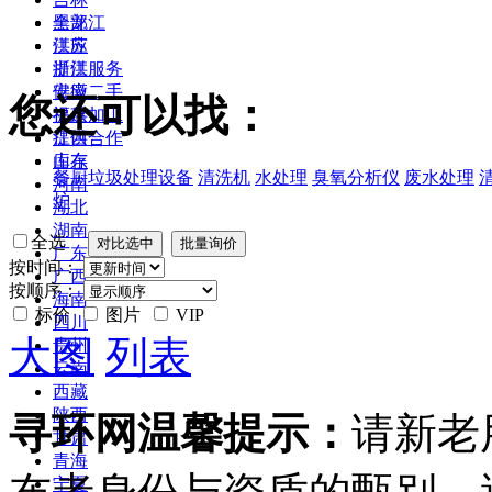
黑龙江
全部
江苏
供应
浙江
提供服务
安徽
供应二手
您还可以找：
福建
提供加工
江西
提供合作
山东
库存
餐厨垃圾处理设备
清洗机
水处理
臭氧分析仪
废水处理
河南
炉
湖北
湖南
全选
广东
按时间：
广西
按顺序：
海南
标价
图片
VIP
四川
大图
列表
贵州
云南
西藏
陕西
寻环网温馨提示：
请新老
甘肃
青海
宁夏