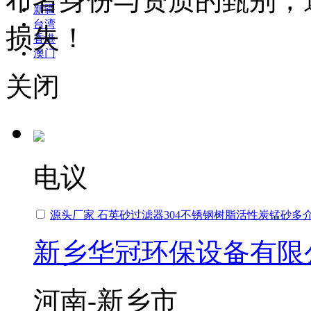
布者身份与资质的甄别，
新疆
台湾
损失！
香港
澳门
关闭
电议
源头厂家 石英砂过滤器304不锈钢树脂活性炭锰砂多
新乡华冠环保设备有限
河南-新乡市