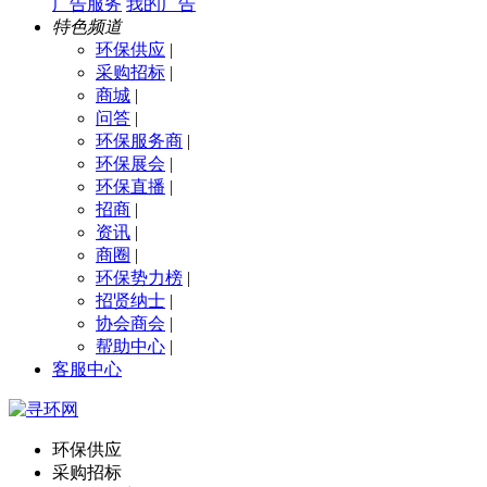
广告服务
我的广告
特色频道
环保供应
|
采购招标
|
商城
|
问答
|
环保服务商
|
环保展会
|
环保直播
|
招商
|
资讯
|
商圈
|
环保势力榜
|
招贤纳士
|
协会商会
|
帮助中心
|
客服中心
环保供应
采购招标