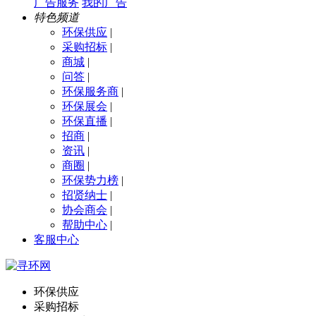
广告服务
我的广告
特色频道
环保供应
|
采购招标
|
商城
|
问答
|
环保服务商
|
环保展会
|
环保直播
|
招商
|
资讯
|
商圈
|
环保势力榜
|
招贤纳士
|
协会商会
|
帮助中心
|
客服中心
环保供应
采购招标