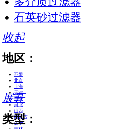
多介质过滤器
石英砂过滤器
收起
地区：
不限
北京
上海
天津
展开
重庆
河北
山西
类型：
内蒙古
辽宁
吉林