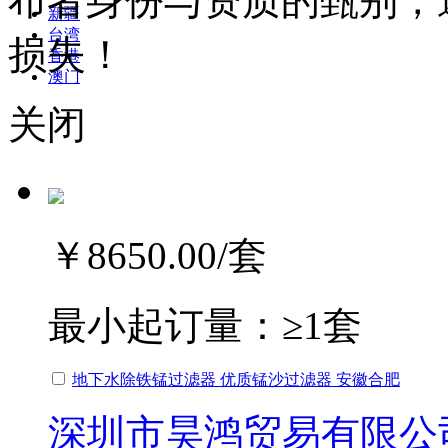
布者身份与资质的甄别，
新疆
台湾
损失！
香港
澳门
关闭
￥8650.00
/套
最小起订量：
≥1套
地下水除铁锰过滤器 优质锰沙过滤器 安徽合肥
深圳市昊鸿贸易有限公