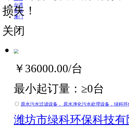
台湾
损失！
香港
澳门
关闭
￥36000.00
/台
最小起订量：
≥0台
原水污水过滤设备， 原水净化污水处理设备，绿科环
潍坊市绿科环保科技有