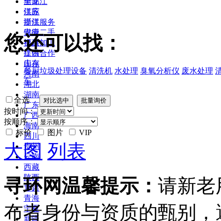
黑龙江
全部
江苏
供应
浙江
提供服务
安徽
供应二手
您还可以找：
福建
提供加工
江西
提供合作
山东
库存
餐厨垃圾处理设备
清洗机
水处理
臭氧分析仪
废水处理
河南
车
湖北
湖南
全选
广东
按时间：
广西
按顺序：
海南
标价
图片
VIP
四川
大图
列表
贵州
云南
西藏
陕西
寻环网温馨提示：
请新老
甘肃
青海
布者身份与资质的甄别，
宁夏
新疆