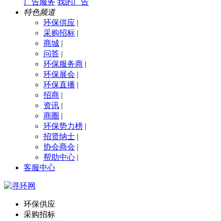
广告服务
我的广告
特色频道
环保供应
|
采购招标
|
商城
|
问答
|
环保服务商
|
环保展会
|
环保直播
|
招商
|
资讯
|
商圈
|
环保势力榜
|
招贤纳士
|
协会商会
|
帮助中心
|
客服中心
环保供应
采购招标