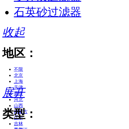
石英砂过滤器
收起
地区：
不限
北京
上海
天津
展开
重庆
河北
山西
类型：
内蒙古
辽宁
吉林