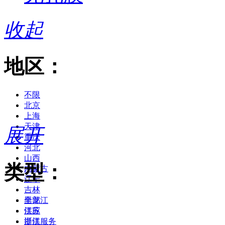
收起
地区：
不限
北京
上海
天津
展开
重庆
河北
山西
类型：
内蒙古
辽宁
吉林
黑龙江
全部
江苏
供应
浙江
提供服务