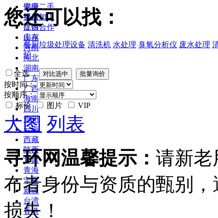
安徽
供应二手
您还可以找：
福建
提供加工
江西
提供合作
山东
库存
餐厨垃圾处理设备
清洗机
水处理
臭氧分析仪
废水处理
河南
炉
湖北
湖南
全选
广东
按时间：
广西
按顺序：
海南
标价
图片
VIP
四川
大图
列表
贵州
云南
西藏
陕西
寻环网温馨提示：
请新老
甘肃
青海
布者身份与资质的甄别，
宁夏
新疆
台湾
损失！
香港