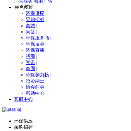
广告服务
我的广告
特色频道
环保供应
|
采购招标
|
商城
|
问答
|
环保服务商
|
环保展会
|
环保直播
|
招商
|
资讯
|
商圈
|
环保势力榜
|
招贤纳士
|
协会商会
|
帮助中心
|
客服中心
环保供应
采购招标