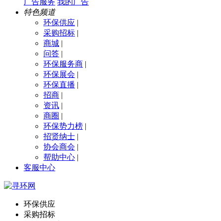
广告服务
我的广告
特色频道
环保供应
|
采购招标
|
商城
|
问答
|
环保服务商
|
环保展会
|
环保直播
|
招商
|
资讯
|
商圈
|
环保势力榜
|
招贤纳士
|
协会商会
|
帮助中心
|
客服中心
环保供应
采购招标