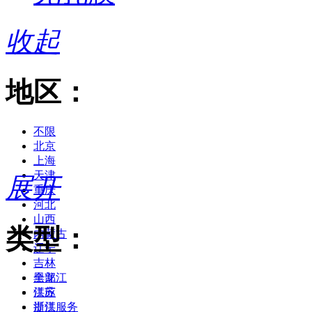
收起
地区：
不限
北京
上海
天津
展开
重庆
河北
山西
类型：
内蒙古
辽宁
吉林
黑龙江
全部
江苏
供应
浙江
提供服务