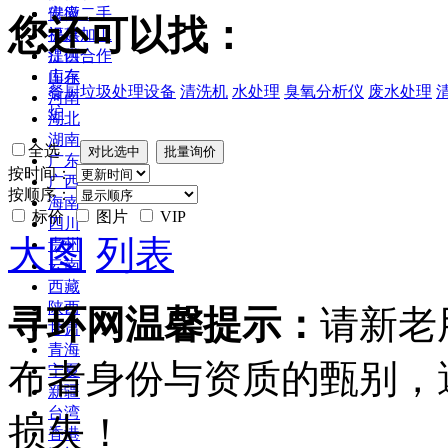
安徽
供应二手
您还可以找：
福建
提供加工
江西
提供合作
山东
库存
餐厨垃圾处理设备
清洗机
水处理
臭氧分析仪
废水处理
河南
炉
湖北
湖南
全选
广东
按时间：
广西
按顺序：
海南
标价
图片
VIP
四川
大图
列表
贵州
云南
西藏
陕西
寻环网温馨提示：
请新老
甘肃
青海
布者身份与资质的甄别，
宁夏
新疆
台湾
损失！
香港