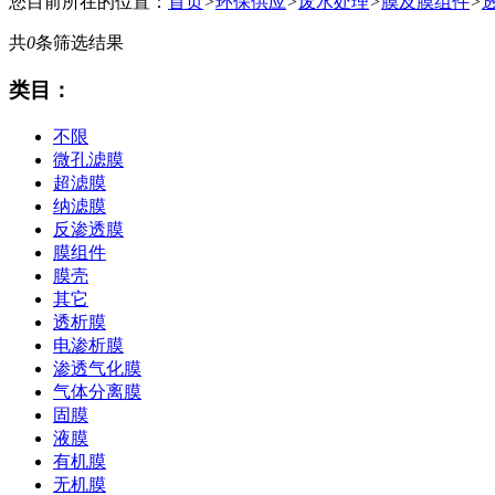
您目前所在的位置：
首页
>
环保供应
>
废水处理
>
膜及膜组件
>
共
0
条筛选结果
类目：
不限
微孔滤膜
超滤膜
纳滤膜
反渗透膜
膜组件
膜壳
其它
透析膜
电渗析膜
渗透气化膜
气体分离膜
固膜
液膜
有机膜
无机膜