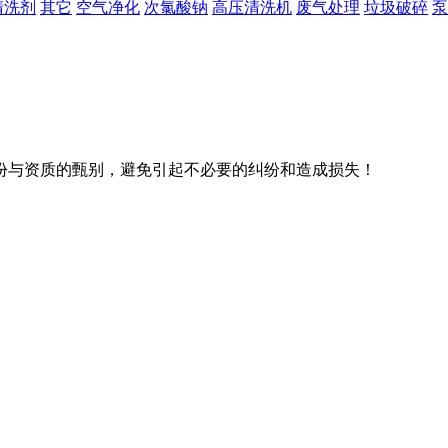
清洗剂
其它
空气净化
次氯酸钠
高压清洗机
废气处理
垃圾破碎
泵
份与资质的甄别，避免引起不必要的纠纷和造成损失！