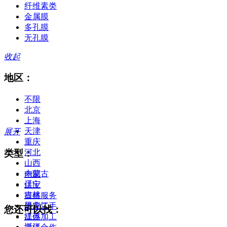
纤维素类
金属膜
多孔膜
无孔膜
收起
地区：
不限
北京
上海
天津
展开
重庆
类型：
河北
山西
内蒙古
全部
辽宁
供应
吉林
提供服务
黑龙江
供应二手
您还可以找：
江苏
提供加工
浙江