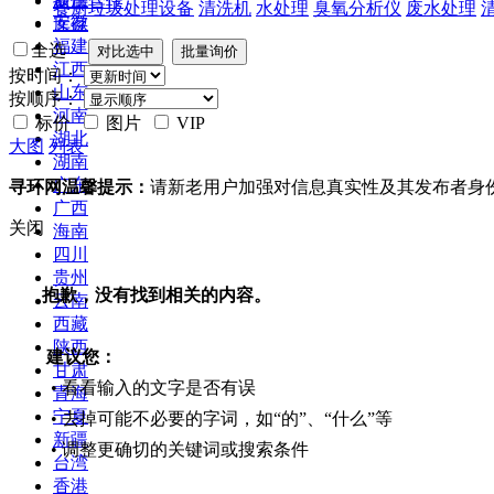
提供合作
餐厨垃圾处理设备
清洗机
水处理
臭氧分析仪
废水处理
安徽
库存
福建
全选
江西
按时间：
山东
按顺序：
河南
标价
图片
VIP
湖北
大图
列表
湖南
广东
寻环网温馨提示：
请新老用户加强对信息真实性及其发布者身
广西
关闭
海南
四川
贵州
抱歉，没有找到相关的内容。
云南
西藏
陕西
建议您：
甘肃
• 看看输入的文字是否有误
青海
宁夏
• 去掉可能不必要的字词，如“的”、“什么”等
新疆
• 调整更确切的关键词或搜索条件
台湾
香港