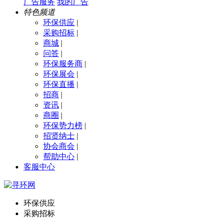
广告服务
我的广告
特色频道
环保供应
|
采购招标
|
商城
|
问答
|
环保服务商
|
环保展会
|
环保直播
|
招商
|
资讯
|
商圈
|
环保势力榜
|
招贤纳士
|
协会商会
|
帮助中心
|
客服中心
环保供应
采购招标