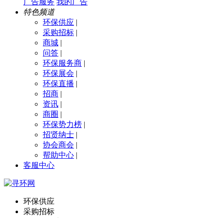
广告服务
我的广告
特色频道
环保供应
|
采购招标
|
商城
|
问答
|
环保服务商
|
环保展会
|
环保直播
|
招商
|
资讯
|
商圈
|
环保势力榜
|
招贤纳士
|
协会商会
|
帮助中心
|
客服中心
环保供应
采购招标