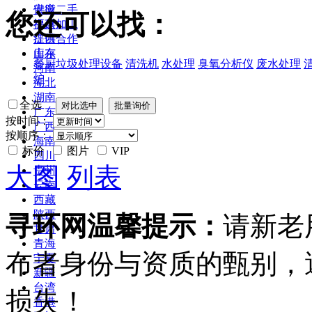
安徽
供应二手
您还可以找：
福建
提供加工
江西
提供合作
山东
库存
餐厨垃圾处理设备
清洗机
水处理
臭氧分析仪
废水处理
河南
炉
湖北
湖南
全选
广东
按时间：
广西
按顺序：
海南
标价
图片
VIP
四川
大图
列表
贵州
云南
西藏
陕西
寻环网温馨提示：
请新老
甘肃
青海
布者身份与资质的甄别，
宁夏
新疆
台湾
损失！
香港