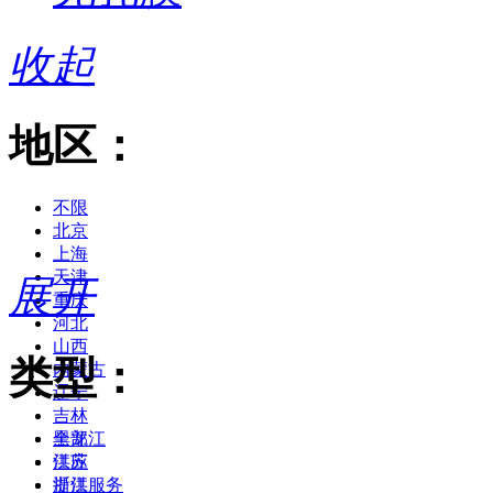
收起
地区：
不限
北京
上海
天津
展开
重庆
河北
山西
类型：
内蒙古
辽宁
吉林
黑龙江
全部
江苏
供应
浙江
提供服务