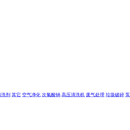
清洗剂
其它
空气净化
次氯酸钠
高压清洗机
废气处理
垃圾破碎
泵