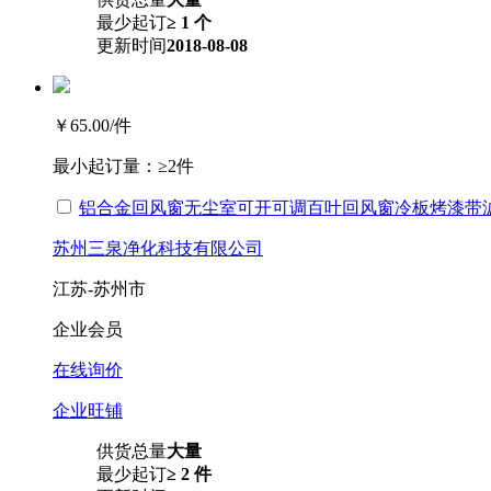
最少起订
≥ 1 个
更新时间
2018-08-08
￥65.00
/件
最小起订量：
≥2件
铝合金回风窗无尘室可开可调百叶回风窗冷板烤漆带
苏州三泉净化科技有限公司
江苏-苏州市
企业会员
在线询价
企业旺铺
供货总量
大量
最少起订
≥ 2 件