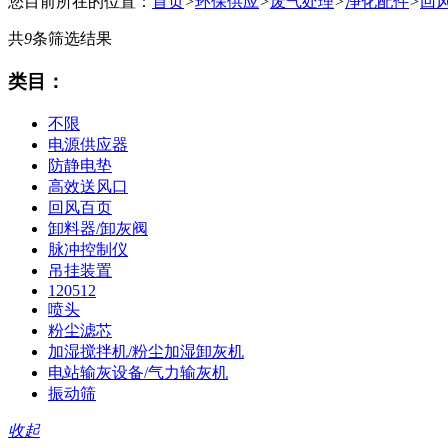
您目前所在的位置：
首页
>
环保供应
>
废气处理
>
净化配件
>
回
共
9
条筛选结果
类目：
不限
电源供应器
防静电垫
高效送风口
回风百页
卸料器/卸灰阀
脉冲控制仪
吊挂装置
120512
喷头
粉尘滤芯
加湿搅拌机/粉尘加湿卸灰机
电站输灰设备/气力输灰机
振动筛
收起