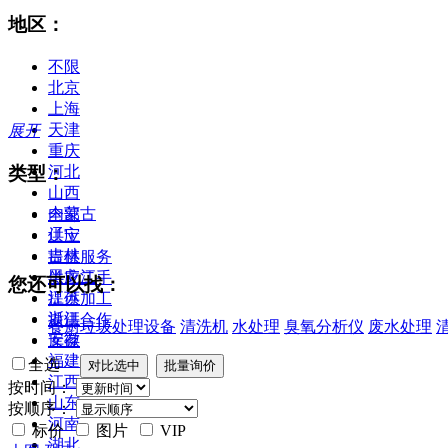
地区：
不限
北京
上海
天津
展开
重庆
类型：
河北
山西
内蒙古
全部
辽宁
供应
吉林
提供服务
黑龙江
供应二手
您还可以找：
江苏
提供加工
浙江
提供合作
餐厨垃圾处理设备
清洗机
水处理
臭氧分析仪
废水处理
安徽
库存
福建
全选
江西
按时间：
山东
按顺序：
河南
标价
图片
VIP
湖北