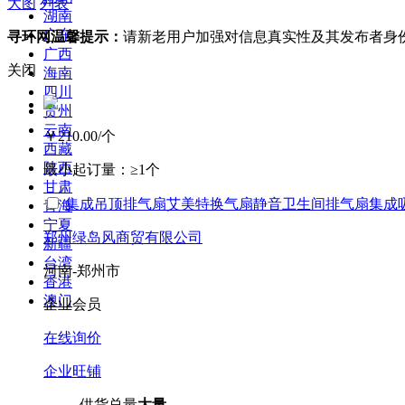
大图
列表
湖南
广东
寻环网温馨提示：
请新老用户加强对信息真实性及其发布者身
广西
关闭
海南
四川
贵州
云南
￥210.00
/个
西藏
陕西
最小起订量：
≥1个
甘肃
集成吊顶排气扇艾美特换气扇静音卫生间排气扇集成
青海
宁夏
郑州绿岛风商贸有限公司
新疆
台湾
河南-郑州市
香港
澳门
企业会员
在线询价
企业旺铺
供货总量
大量