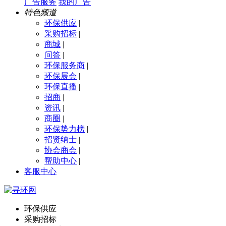
广告服务
我的广告
特色频道
环保供应
|
采购招标
|
商城
|
问答
|
环保服务商
|
环保展会
|
环保直播
|
招商
|
资讯
|
商圈
|
环保势力榜
|
招贤纳士
|
协会商会
|
帮助中心
|
客服中心
环保供应
采购招标