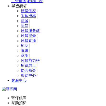
广告服务
我的广告
特色频道
环保供应
|
采购招标
|
商城
|
问答
|
环保服务商
|
环保展会
|
环保直播
|
招商
|
资讯
|
商圈
|
环保势力榜
|
招贤纳士
|
协会商会
|
帮助中心
|
客服中心
环保供应
采购招标