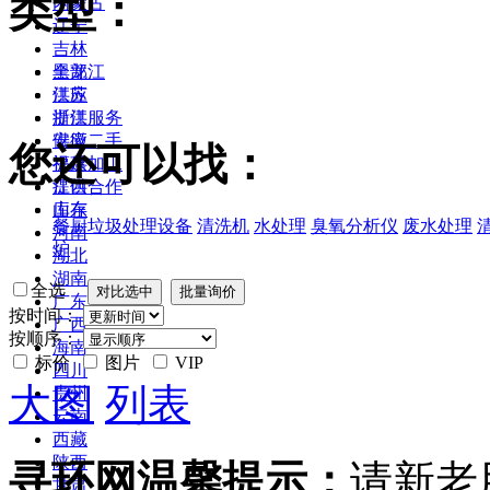
类型：
内蒙古
辽宁
吉林
黑龙江
全部
江苏
供应
浙江
提供服务
安徽
供应二手
您还可以找：
福建
提供加工
江西
提供合作
山东
库存
餐厨垃圾处理设备
清洗机
水处理
臭氧分析仪
废水处理
河南
炉
湖北
湖南
全选
广东
按时间：
广西
按顺序：
海南
标价
图片
VIP
四川
大图
列表
贵州
云南
西藏
陕西
寻环网温馨提示：
请新老
甘肃