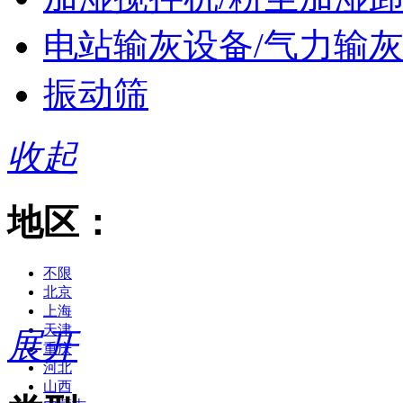
电站输灰设备/气力输
振动筛
收起
地区：
不限
北京
上海
天津
展开
重庆
河北
山西