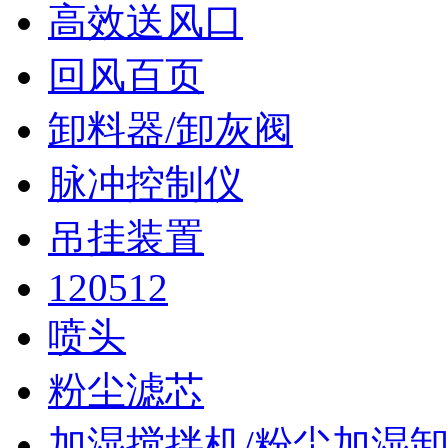
高效送风口
回风百页
卸料器/卸灰阀
脉冲控制仪
吊挂装置
120512
喷头
粉尘滤芯
加湿搅拌机/粉尘加湿