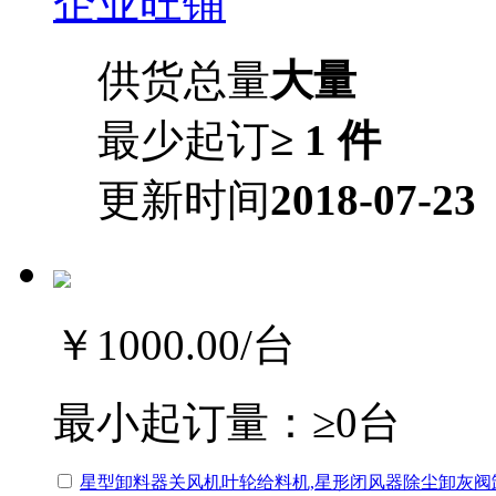
企业旺铺
供货总量
大量
最少起订
≥ 1 件
更新时间
2018-07-23
￥1000.00
/台
最小起订量：
≥0台
星型卸料器关风机叶轮给料机,星形闭风器除尘卸灰阀