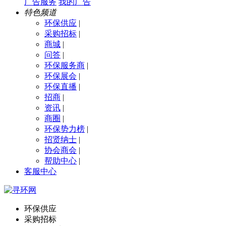
广告服务
我的广告
特色频道
环保供应
|
采购招标
|
商城
|
问答
|
环保服务商
|
环保展会
|
环保直播
|
招商
|
资讯
|
商圈
|
环保势力榜
|
招贤纳士
|
协会商会
|
帮助中心
|
客服中心
环保供应
采购招标