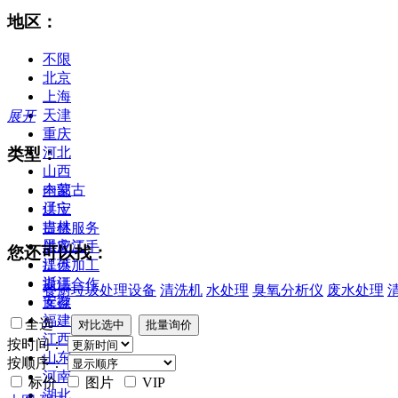
地区：
不限
北京
上海
天津
展开
重庆
类型：
河北
山西
内蒙古
全部
辽宁
供应
吉林
提供服务
黑龙江
供应二手
您还可以找：
江苏
提供加工
浙江
提供合作
餐厨垃圾处理设备
清洗机
水处理
臭氧分析仪
废水处理
安徽
库存
福建
全选
江西
按时间：
山东
按顺序：
河南
标价
图片
VIP
湖北