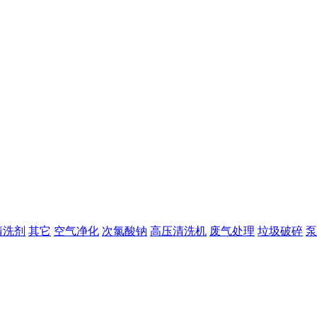
清洗剂
其它
空气净化
次氯酸钠
高压清洗机
废气处理
垃圾破碎
泵