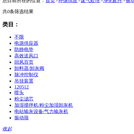
您目前所在的位置：
首页
>
环保供应
>
废气处理
>
净化配件
>
振
共
0
条筛选结果
类目：
不限
电源供应器
防静电垫
高效送风口
回风百页
卸料器/卸灰阀
脉冲控制仪
吊挂装置
120512
喷头
粉尘滤芯
加湿搅拌机/粉尘加湿卸灰机
电站输灰设备/气力输灰机
振动筛
收起