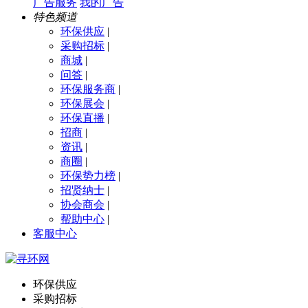
广告服务
我的广告
特色频道
环保供应
|
采购招标
|
商城
|
问答
|
环保服务商
|
环保展会
|
环保直播
|
招商
|
资讯
|
商圈
|
环保势力榜
|
招贤纳士
|
协会商会
|
帮助中心
|
客服中心
环保供应
采购招标