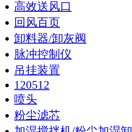
高效送风口
回风百页
卸料器/卸灰阀
脉冲控制仪
吊挂装置
120512
喷头
粉尘滤芯
加湿搅拌机/粉尘加湿