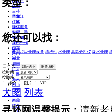
类型：
内蒙古
辽宁
吉林
黑龙江
全部
江苏
供应
浙江
提供服务
安徽
供应二手
您还可以找：
福建
提供加工
江西
提供合作
山东
库存
餐厨垃圾处理设备
清洗机
水处理
臭氧分析仪
废水处理
河南
炉
湖北
湖南
全选
广东
按时间：
广西
按顺序：
海南
标价
图片
VIP
四川
大图
列表
贵州
云南
西藏
陕西
寻环网温馨提示：
请新老
甘肃