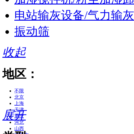
电站输灰设备/气力输
振动筛
收起
地区：
不限
北京
上海
天津
展开
重庆
河北
山西