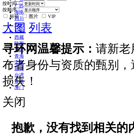
按时间：
广西
按顺序：
海南
标价
图片
VIP
四川
大图
列表
贵州
云南
西藏
陕西
寻环网温馨提示：
请新老
甘肃
青海
布者身份与资质的甄别，
宁夏
新疆
台湾
损失！
香港
澳门
关闭
抱歉，没有找到相关的