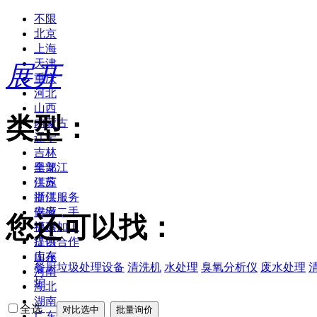
不限
北京
上海
天津
展开
重庆
河北
山西
类型：
内蒙古
辽宁
吉林
黑龙江
全部
江苏
供应
浙江
提供服务
安徽
供应二手
您还可以找：
福建
提供加工
江西
提供合作
山东
库存
餐厨垃圾处理设备
清洗机
水处理
臭氧分析仪
废水处理
河南
炉
湖北
湖南
全选
广东