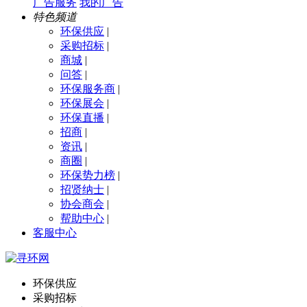
广告服务
我的广告
特色频道
环保供应
|
采购招标
|
商城
|
问答
|
环保服务商
|
环保展会
|
环保直播
|
招商
|
资讯
|
商圈
|
环保势力榜
|
招贤纳士
|
协会商会
|
帮助中心
|
客服中心
环保供应
采购招标