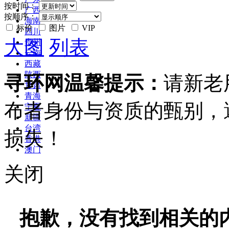
按时间：
广西
按顺序：
海南
标价
图片
VIP
四川
大图
列表
贵州
云南
西藏
陕西
寻环网温馨提示：
请新老
甘肃
青海
布者身份与资质的甄别，
宁夏
新疆
台湾
损失！
香港
澳门
关闭
抱歉，没有找到相关的