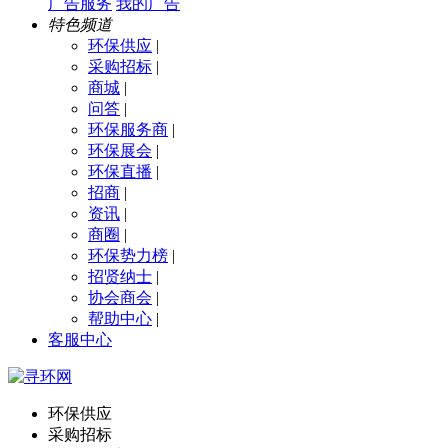
广告服务
我的广告
特色频道
环保供应
|
采购招标
|
商城
|
问答
|
环保服务商
|
环保展会
|
环保直播
|
招商
|
资讯
|
商圈
|
环保势力榜
|
招贤纳士
|
协会商会
|
帮助中心
|
客服中心
环保供应
采购招标