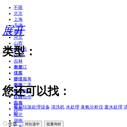
不限
北京
上海
天津
展开
重庆
河北
山西
类型：
内蒙古
辽宁
吉林
黑龙江
全部
江苏
供应
浙江
提供服务
安徽
供应二手
您还可以找：
福建
提供加工
江西
提供合作
山东
库存
餐厨垃圾处理设备
清洗机
水处理
臭氧分析仪
废水处理
河南
炉
湖北
湖南
全选
广东