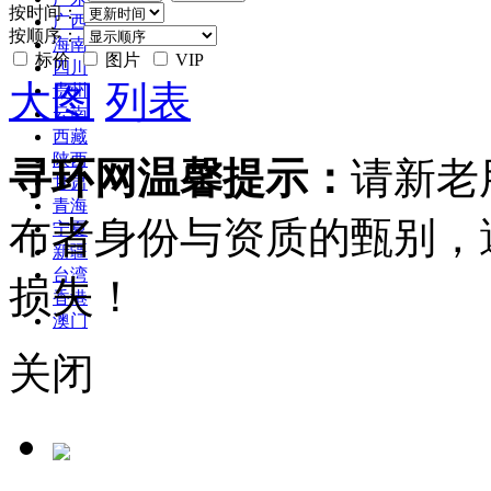
按时间：
广西
按顺序：
海南
标价
图片
VIP
四川
大图
列表
贵州
云南
西藏
陕西
寻环网温馨提示：
请新老
甘肃
青海
布者身份与资质的甄别，
宁夏
新疆
台湾
损失！
香港
澳门
关闭