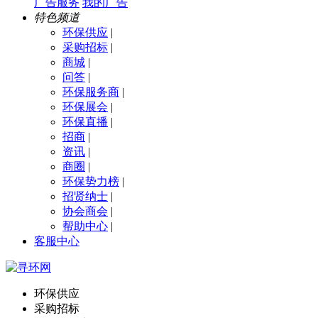
广告服务
我的广告
特色频道
环保供应
|
采购招标
|
商城
|
问答
|
环保服务商
|
环保展会
|
环保直播
|
招商
|
资讯
|
商圈
|
环保势力榜
|
招贤纳士
|
协会商会
|
帮助中心
|
客服中心
环保供应
采购招标