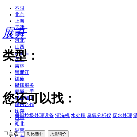
不限
北京
上海
天津
展开
重庆
河北
山西
类型：
内蒙古
辽宁
吉林
黑龙江
全部
江苏
供应
浙江
提供服务
安徽
供应二手
您还可以找：
福建
提供加工
江西
提供合作
山东
库存
餐厨垃圾处理设备
清洗机
水处理
臭氧分析仪
废水处理
河南
炉
湖北
湖南
全选
广东