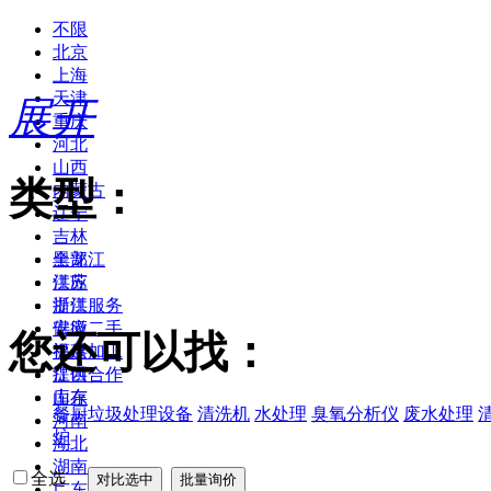
不限
北京
上海
天津
展开
重庆
河北
山西
类型：
内蒙古
辽宁
吉林
黑龙江
全部
江苏
供应
浙江
提供服务
安徽
供应二手
您还可以找：
福建
提供加工
江西
提供合作
山东
库存
餐厨垃圾处理设备
清洗机
水处理
臭氧分析仪
废水处理
河南
炉
湖北
湖南
全选
广东