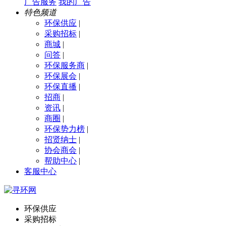
广告服务
我的广告
特色频道
环保供应
|
采购招标
|
商城
|
问答
|
环保服务商
|
环保展会
|
环保直播
|
招商
|
资讯
|
商圈
|
环保势力榜
|
招贤纳士
|
协会商会
|
帮助中心
|
客服中心
环保供应
采购招标