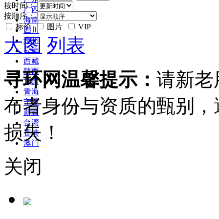
按时间：
广西
按顺序：
海南
标价
图片
VIP
四川
大图
列表
贵州
云南
西藏
陕西
寻环网温馨提示：
请新老
甘肃
青海
布者身份与资质的甄别，
宁夏
新疆
台湾
损失！
香港
澳门
关闭