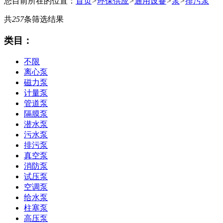
您目前所在的位置：
首页
>
环保供应
>
通用设备
>
泵
>
排污泵
共
257
条筛选结果
类目：
不限
离心泵
磁力泵
计量泵
管道泵
隔膜泵
潜水泵
污水泵
排污泵
真空泵
消防泵
试压泵
空调泵
给水泵
柱塞泵
高压泵