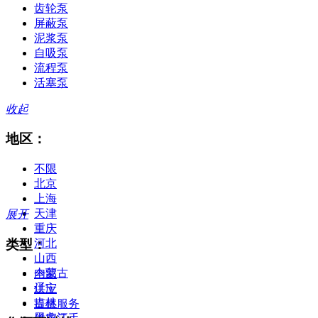
齿轮泵
屏蔽泵
泥浆泵
自吸泵
流程泵
活塞泵
收起
地区：
不限
北京
上海
天津
展开
重庆
类型：
河北
山西
内蒙古
全部
辽宁
供应
吉林
提供服务
黑龙江