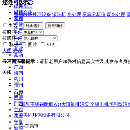
供应二手
您还可以找：
江苏
提供加工
浙江
提供合作
餐厨垃圾处理设备
清洗机
水处理
臭氧分析仪
废水处理
安徽
库存
福建
全选
江西
按时间：
山东
按顺序：
河南
标价
图片
VIP
湖北
大图
列表
湖南
广东
寻环网温馨提示：
请新老用户加强对信息真实性及其发布者身
广西
关闭
海南
四川
贵州
云南
电议
西藏
陕西
新界不锈钢耐磨WQ大流量排污泵 全铜电机切割型污
甘肃
东莞美固环保设备有限公司
青海
宁夏
广东-东莞市
新疆