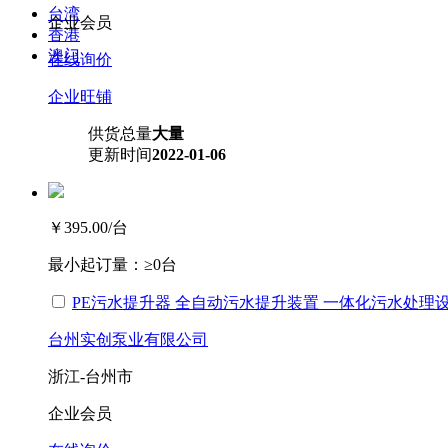
台湾
企业会员
香港
澳门
在线询价
企业旺铺
供货总量
大量
更新时间
2022-01-06
￥395.00
/台
最小起订量：
≥0台
PE污水提升器 全自动污水提升装置 一体化污水处理
台州实创泵业有限公司
浙江-台州市
企业会员