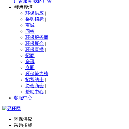
广告服务
我的广告
特色频道
环保供应
|
采购招标
|
商城
|
问答
|
环保服务商
|
环保展会
|
环保直播
|
招商
|
资讯
|
商圈
|
环保势力榜
|
招贤纳士
|
协会商会
|
帮助中心
|
客服中心
环保供应
采购招标