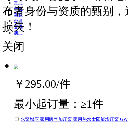
青海
布者身份与资质的甄别，
宁夏
新疆
台湾
损失！
香港
澳门
关闭
￥295.00
/件
最小起订量：
≥1件
水泵增压 家用暖气加压泵 家用热水太阳能增压泵 GW