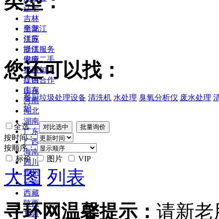
类型：
辽宁
吉林
黑龙江
全部
江苏
供应
浙江
提供服务
安徽
供应二手
您还可以找：
福建
提供加工
江西
提供合作
山东
库存
餐厨垃圾处理设备
清洗机
水处理
臭氧分析仪
废水处理
河南
炉
湖北
湖南
全选
广东
按时间：
广西
按顺序：
海南
标价
图片
VIP
四川
大图
列表
贵州
云南
西藏
陕西
寻环网温馨提示：
请新老
甘肃