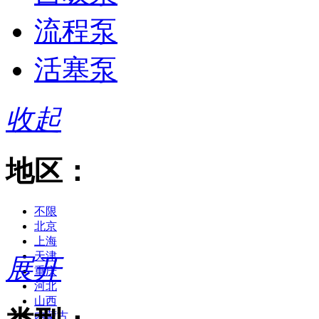
流程泵
活塞泵
收起
地区：
不限
北京
上海
天津
展开
重庆
河北
山西
内蒙古