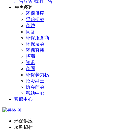
广告服务
我的广告
特色频道
环保供应
|
采购招标
|
商城
|
问答
|
环保服务商
|
环保展会
|
环保直播
|
招商
|
资讯
|
商圈
|
环保势力榜
|
招贤纳士
|
协会商会
|
帮助中心
|
客服中心
环保供应
采购招标