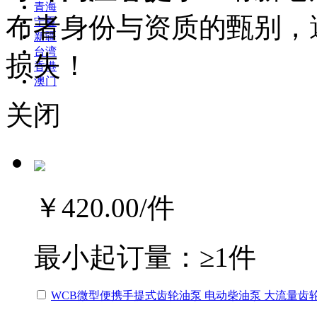
青海
布者身份与资质的甄别，
宁夏
新疆
台湾
损失！
香港
澳门
关闭
￥420.00
/件
最小起订量：
≥1件
WCB微型便携手提式齿轮油泵 电动柴油泵 大流量齿