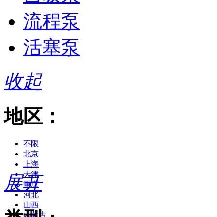
流程泵
活塞泵
收起
地区：
不限
北京
上海
天津
展开
重庆
河北
山西
内蒙古