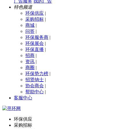
广告服务
我的广告
特色频道
环保供应
|
采购招标
|
商城
|
问答
|
环保服务商
|
环保展会
|
环保直播
|
招商
|
资讯
|
商圈
|
环保势力榜
|
招贤纳士
|
协会商会
|
帮助中心
|
客服中心
环保供应
采购招标