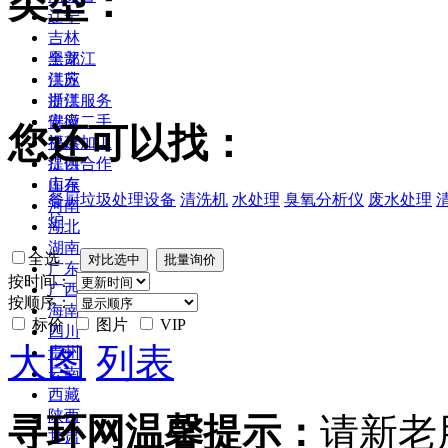
类型：
辽宁
吉林
黑龙江
全部
江苏
供应
浙江
提供服务
安徽
供应二手
您还可以找：
福建
提供加工
江西
提供合作
山东
库存
餐厨垃圾处理设备
清洗机
水处理
臭氧分析仪
废水处理
河南
炉
湖北
湖南
全选
广东
按时间：
广西
按顺序：
海南
标价
图片
VIP
四川
大图
列表
贵州
云南
西藏
陕西
寻环网温馨提示：
请新老
甘肃