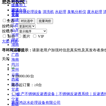
供应二手
您还可以找：
江苏
提供加工
浙江
提供合作
餐厨垃圾处理设备
清洗机
水处理
臭氧分析仪
废水处理
安徽
库存
福建
全选
江西
按时间：
山东
按顺序：
河南
标价
图片
VIP
湖北
大图
列表
湖南
广东
寻环网温馨提示：
请新老用户加强对信息真实性及其发布者身
广西
关闭
海南
四川
贵州
云南
￥10000.00
/台
西藏
陕西
最小起订量：
≥0台
甘肃
生产不锈钢反渗透设备｜不锈钢反渗透系统｜反渗透
青海
宁夏
惠州鸿达水处理设备有限公司
新疆