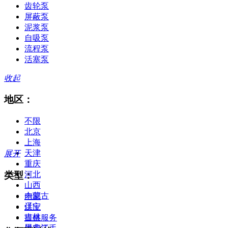
齿轮泵
屏蔽泵
泥浆泵
自吸泵
流程泵
活塞泵
收起
地区：
不限
北京
上海
天津
展开
重庆
类型：
河北
山西
内蒙古
全部
辽宁
供应
吉林
提供服务
黑龙江