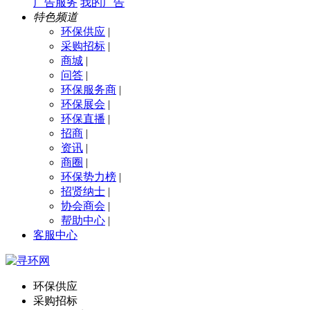
广告服务
我的广告
特色频道
环保供应
|
采购招标
|
商城
|
问答
|
环保服务商
|
环保展会
|
环保直播
|
招商
|
资讯
|
商圈
|
环保势力榜
|
招贤纳士
|
协会商会
|
帮助中心
|
客服中心
环保供应
采购招标