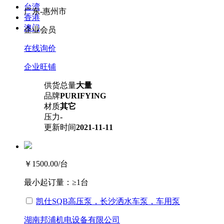
台湾
广东-惠州市
香港
澳门
企业会员
在线询价
企业旺铺
供货总量
大量
品牌
PURIFYING
材质
其它
压力
-
更新时间
2021-11-11
￥1500.00
/台
最小起订量：
≥1台
凯仕SQB高压泵，长沙洒水车泵，车用泵
湖南邦浦机电设备有限公司