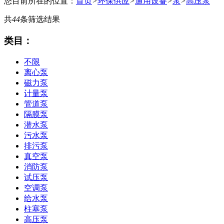
您目前所在的位置：
首页
>
环保供应
>
通用设备
>
泵
>
高压泵
共
44
条筛选结果
类目：
不限
离心泵
磁力泵
计量泵
管道泵
隔膜泵
潜水泵
污水泵
排污泵
真空泵
消防泵
试压泵
空调泵
给水泵
柱塞泵
高压泵